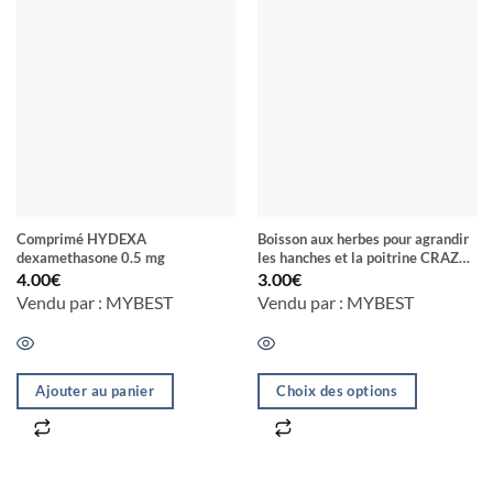
Comprimé HYDEXA
Boisson aux herbes pour agrandir
dexamethasone 0.5 mg
les hanches et la poitrine CRAZY
DRAGON
4.00
€
3.00
€
Vendu par : MYBEST
Vendu par : MYBEST
Ajouter au panier
Choix des options
Ce
produit
a