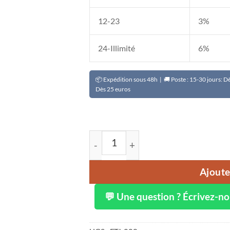
12-23
3%
24-Illimité
6%
📦 Expédition sous 48h | 🚚 Poste : 15-30 jours: 
Dès 25 euros
quantité de Tube crème VIXASKINEAL
Ajoute
💬 Une question ? Écrivez-n