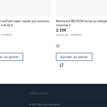
 unifiant super rapide aux essences
Nettoyant BECKON facial au collag
es LALALA
vitamine C
2.10
€
 : MYBEST
Vendu par : MYBEST
er au panier
Ajouter au panier
LIENS UTILES
● Voir tous nos vendeurs