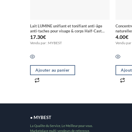
Lait LUMINE unifiant et tonifiant anti-âge
Concentré
anti-taches pour visage & corps Half-Cast
naturell
blanchiment en 7 Jours
17.30
€
4.00
€
Vendu par : MYBEST
Vendu par
Ajouter au panier
Ajout
● MYBEST
La Qualite du Service, Le Meilleur pour vous.
Marketplace multi-vendeurs de reference.