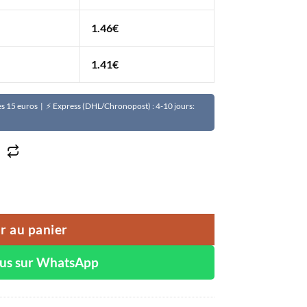
1.46
€
1.41
€
Dès 15 euros | ⚡ Express (DHL/Chronopost) : 4-10 jours:
 antifongique, antibactérien, anti-inflammatoire, antipr
r au panier
ous sur WhatsApp