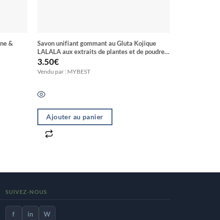
ène &
Savon unifiant gommant au Gluta Kojique
Crème de visage LALALA super unif
LALALA aux extraits de plantes et de poudre
acides de frui
d’Abricot
3.50
€
2.20
€
Vendu par : MYBEST
Vendu par : M
Ajouter au panier
Ajouter a
SUIVEZ-NOUS
f
in
W