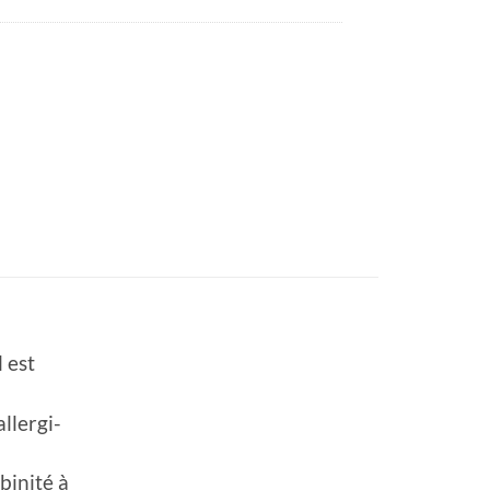
l est
llergi-
binité à