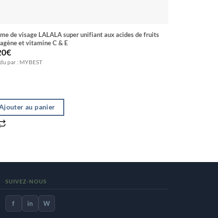
age LALALA super unifiant aux acides de fruits
Sérum LUMINE 
lagène et vitamine C & E
Neem + Niaci
20
€
7.10
€
du par : MYBEST
Vendu par : M
Ajouter au panier
Ajouter a
SUIVEZ-NOUS
f
in
W