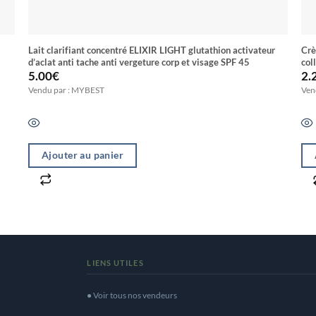
Lait clarifiant concentré ELIXIR LIGHT glutathion activateur
Crème de vis
d’aclat anti tache anti vergeture corp et visage SPF 45
col
5.00
€
2.
Vendu par : MYBEST
Ven
Ajouter au panier
LIENS UTILES
● Voir tous nos vendeurs