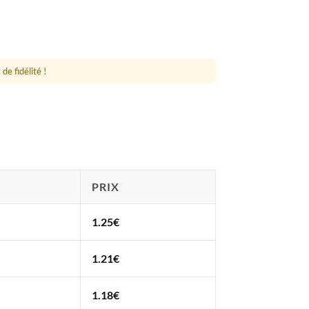
de fidélité !
PRIX
1.25
€
1.21
€
1.18
€