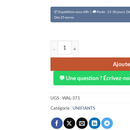
📦 Expédition sous 48h | 🚚 Poste : 15-30 jours: 
Dès 25 euros
quantité de Tube crème GLUTA WH
Ajoute
💬 Une question ? Écrivez-n
UGS :
WAL-371
Catégorie :
UNIFIANTS