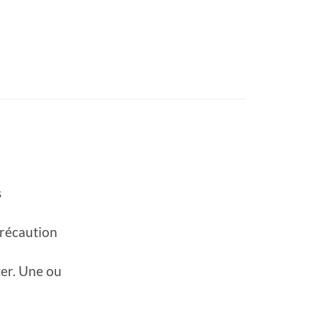
s
précaution
ter. Une ou