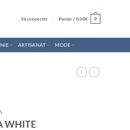
Se connecter
Panier /
0.00
€
0
NIE
ARTISANAT
MODE
S
A WHITE