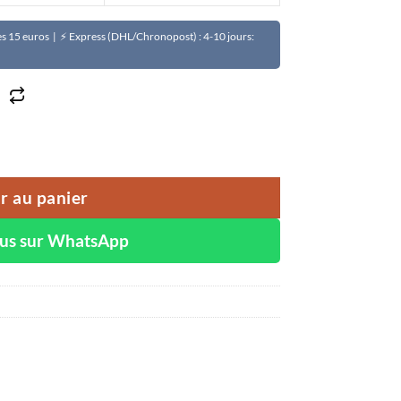
Dès 15 euros | ⚡ Express (DHL/Chronopost) : 4-10 jours:
ITE
r au panier
ous sur WhatsApp