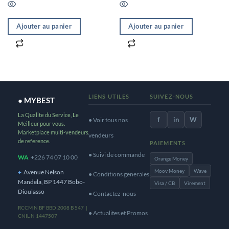
Ajouter au panier
Ajouter au panier
LIENS UTILES
SUIVEZ-NOUS
● MYBEST
La Qualite du Service, Le
f
in
W
● Voir tous nos
Meilleur pour vous.
Marketplace multi-vendeurs
vendeurs
de reference.
PAIEMENTS
● Suivi de commande
WA
+226 74 07 10 00
Orange Money
Moov Money
Wave
+
Avenue Nelson
● Conditions generales
Mandela, BP 1447 Bobo-
Visa / CB
Virement
Dioulasso
● Contactez-nous
RCCM N BF BBD 2008 B 547 |
● Actualites et Promos
CNIL N 1447507