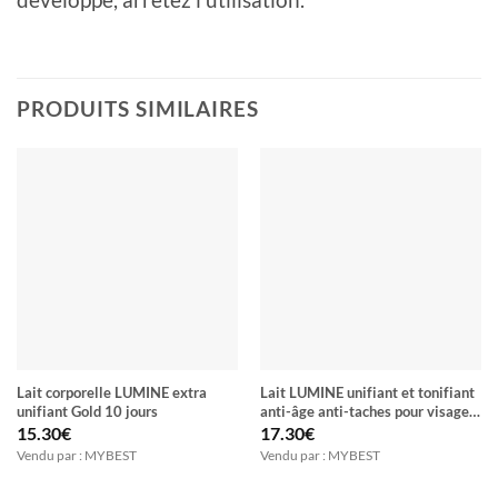
PRODUITS SIMILAIRES
Lait corporelle LUMINE extra
Lait LUMINE unifiant et tonifiant
unifiant Gold 10 jours
anti-âge anti-taches pour visage
& corps Half-Cast blanchiment en
15.30
€
17.30
€
7 Jours
Vendu par : MYBEST
Vendu par : MYBEST