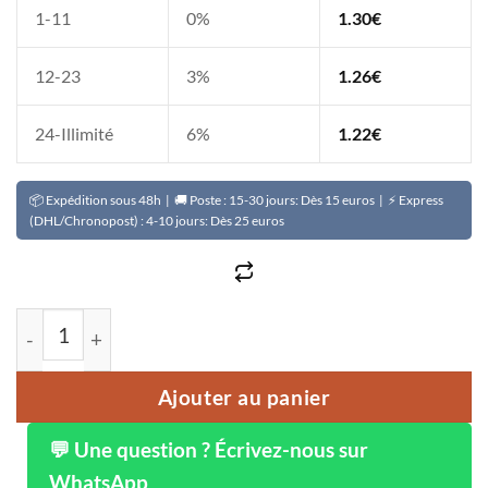
1-11
0%
1.30
€
12-23
3%
1.26
€
24-Illimité
6%
1.22
€
📦 Expédition sous 48h | 🚚 Poste : 15-30 jours: Dès 15 euros | ⚡ Express
(DHL/Chronopost) : 4-10 jours: Dès 25 euros
quantité de Tube crème action rapide OLIVERA à base d'ol
Ajouter au panier
💬 Une question ? Écrivez-nous sur
WhatsApp