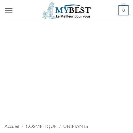
Passer
0
au
contenu
Accueil
/
COSMETIQUE
/
UNIFIANTS