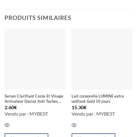
PRODUITS SIMILAIRES
Serum Clarifiant Corps Et Visage
Lait corporelle LUMINE extra
Activateur Declat Anti Taches
unifiant Gold 10 jours
Anti Vergeture Nutrition Intense
2.60
€
15.30
€
Au Glutathione
Vendu par : MYBEST
Vendu par : MYBEST