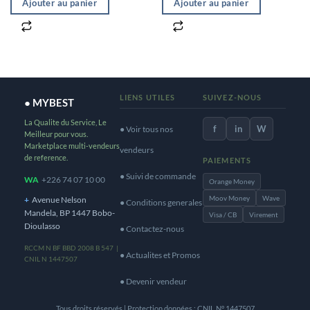
Ajouter au panier
Ajouter au panier
LIENS UTILES
SUIVEZ-NOUS
● MYBEST
La Qualite du Service, Le
f
in
W
● Voir tous nos
Meilleur pour vous.
Marketplace multi-vendeurs
vendeurs
de reference.
PAIEMENTS
● Suivi de commande
WA
+226 74 07 10 00
Orange Money
Moov Money
Wave
+
Avenue Nelson
● Conditions generales
Mandela, BP 1447 Bobo-
Visa / CB
Virement
Dioulasso
● Contactez-nous
RCCM N BF BBD 2008 B 547 |
● Actualites et Promos
CNIL N 1447507
● Devenir vendeur
Tous droits réservés | Protection données : CNIL N° 1447507