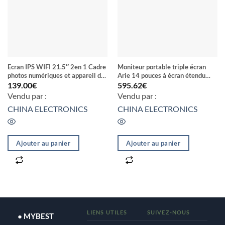
Ecran IPS WIFI 21.5″ 2en 1 Cadre
Moniteur portable triple écran
photos numériques et appareil de
Arie 14 pouces à écran étendu
publicité
type de prise prise UE noir
139.00
€
595.62
€
Vendu par :
Vendu par :
CHINA ELECTRONICS
CHINA ELECTRONICS
Ajouter au panier
Ajouter au panier
LIENS UTILES
SUIVEZ-NOUS
● MYBEST