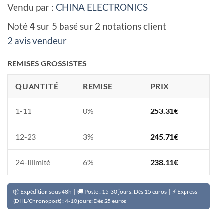
Vendu par :
CHINA ELECTRONICS
Noté
4
sur 5 basé sur
2
notations client
2 avis vendeur
REMISES GROSSISTES
QUANTITÉ
REMISE
PRIX
1-11
0%
253.31
€
12-23
3%
245.71
€
24-Illimité
6%
238.11
€
📦 Expédition sous 48h | 🚚 Poste : 15-30 jours: Dès 15 euros | ⚡ Express
(DHL/Chronopost) : 4-10 jours: Dès 25 euros