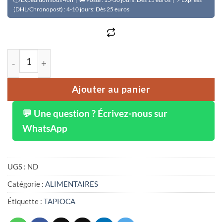
(DHL/Chronopost) : 4-10 jours: Dès 25 euros
quantité de Tapioca fécule de manioc
Ajouter au panier
💬 Une question ? Écrivez-nous sur
WhatsApp
UGS :
ND
Catégorie :
ALIMENTAIRES
Étiquette :
TAPIOCA