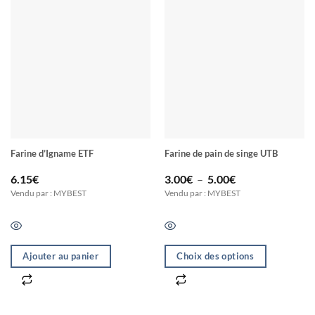
Farine d’Igname ETF
Farine de pain de singe UTB
Plage
6.15
€
3.00
€
–
5.00
€
de
Vendu par : MYBEST
Vendu par : MYBEST
prix :
3.00€
à
5.00€
Ajouter au panier
Choix des options
Ce
produit
a