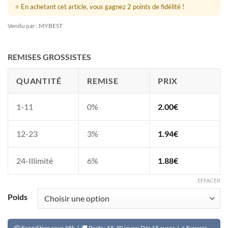
prix :
⭐ En achetant cet article, vous gagnez 2 points de fidélité !
2.00€
Vendu par : MYBEST
à
3.96€
REMISES GROSSISTES
QUANTITÉ
REMISE
PRIX
1-11
0%
2.00
€
12-23
3%
1.94
€
24-Illimité
6%
1.88
€
EFFACER
Poids
📦 Expédition sous 48h | 🚚 Poste : 15-30 jours: Dès 15 euros | ⚡ Express