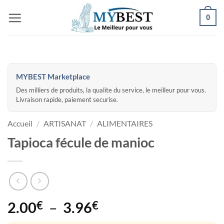
Passer
0
au
contenu
MYBEST Marketplace
Des milliers de produits, la qualite du service, le meilleur pour vous.
Livraison rapide, paiement securise.
Accueil
/
ARTISANAT
/
ALIMENTAIRES
Tapioca fécule de manioc
Plage
2.00
€
–
3.96
€
de