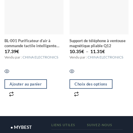
BL-001 Purificateur d’air à
Support de téléphone à ventouse
commande tactile intelligente
magnétique pliable Q12
Plage
pour voiture / ménage Filtre à air
17.39
€
10.35
€
–
11.31
€
de
à ions négatifs (blanc)
Vendu par :
CHINA ELECTRONICS
Vendu par :
CHINA ELECTRONICS
prix :
10.35€
à
11.31€
Ajouter au panier
Choix des options
Ce
produit
a
plusieurs
variations.
LIENS UTILES
SUIVEZ-NOUS
● MYBEST
Les