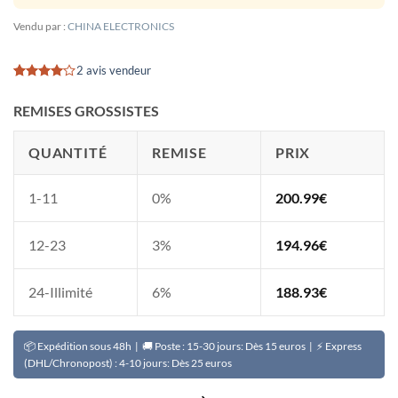
Vendu par :
CHINA ELECTRONICS
2 avis vendeur
Noté
2
4
sur 5
REMISES GROSSISTES
basé sur
notations
client
QUANTITÉ
REMISE
PRIX
1-11
0%
200.99
€
12-23
3%
194.96
€
24-Illimité
6%
188.93
€
📦 Expédition sous 48h | 🚚 Poste : 15-30 jours: Dès 15 euros | ⚡ Express
(DHL/Chronopost) : 4-10 jours: Dès 25 euros