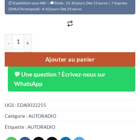
📦 Expédition sous 48h | 🚚 Poste : 15-30 jours: Dès 15 euros | ⚡ Express
(DHL/Chronopost) : 4-10 jours: Dès 25 euros
quantité de SWM-160C 5 pouces voiture Bluetooth 5.1 fi
Ajouter au panier
💬 Une question ? Écrivez-nous sur
WhatsApp
UGS :
EDA0032255
Catégorie :
AUTORADIO
Étiquette :
AUTORADIO