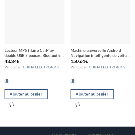
Lecteur MP5 filaire CarPlay
Machine universelle Android
double USB 7 pouces, Bluetooth,
Navigation intelligente de voiture
grand écran, commande centrale
de navigation DVD Machine
43.34
€
150.61
€
de voiture, spécifications :
intégrée vidéo d’inversion, taille:
Vendu par :
CHINA ELECTRONICS
Vendu par :
CHINA ELECTRONICS
standard
10 pouces 2 + 32G, spécification:
caméra standard + 4 lumières
Ajouter au panier
Ajouter au panier