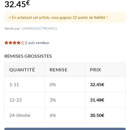
32.45
€
⭐ En achetant cet article, vous gagnez 32 points de fidélité !
Vendu par :
CHINA ELECTRONICS
2 avis vendeur
Noté
2
4
sur 5
REMISES GROSSISTES
basé sur
notations
client
QUANTITÉ
REMISE
PRIX
1-11
0%
32.45
€
12-23
3%
31.48
€
24-Illimité
6%
30.50
€