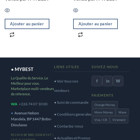
Ajouter au panier
Ajouter au panier
LIENS UTILES
SUIVEZ-NOUS
● MYBEST
La Qualite du Service, Le
f
in
W
● Voir tous nos
Meilleur pour vous.
Marketplace multi-vendeurs
vendeurs
de reference.
PAIEMENTS
● Suivi de commande
WA
+226 74 07 10 00
Orange Money
Moov Money
Wave
+
Avenue Nelson
● Conditions generales
Mandela, BP 1447 Bobo-
Visa / CB
Virement
Dioulasso
● Contactez-nous
RCCM N BF BBD 2008 B 547 |
● Actualites et Promos
CNIL N 1447507