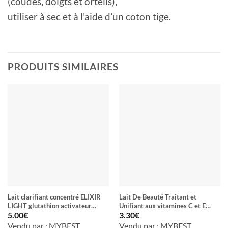
(coudes, doigts et orteils),
utiliser à sec et à l’aide d’un coton tige.
PRODUITS SIMILAIRES
Lait clarifiant concentré ELIXIR
Lait De Beauté Traitant et
LIGHT glutathion activateur
Unifiant aux vitamines C et E
d’aclat anti tache anti vergeture
LEMON CLEAR
5.00
€
3.30
€
corp et visage SPF 45
Vendu par : MYBEST
Vendu par : MYBEST