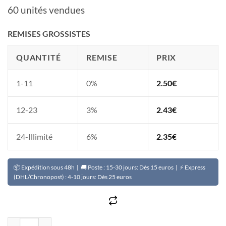
60 unités vendues
REMISES GROSSISTES
QUANTITÉ
REMISE
PRIX
1-11
0%
2.50
€
12-23
3%
2.43
€
24-Illimité
6%
2.35
€
📦 Expédition sous 48h | 🚚 Poste : 15-30 jours: Dès 15 euros | ⚡ Express
(DHL/Chronopost) : 4-10 jours: Dès 25 euros
quantité de Super blanchisseur anti-tâche 36 HEURES P