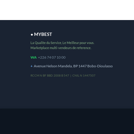
● MYBEST
La Qualite du Service, Le Meilleur pour vous.
Marketplace multi-vendeurs de reference.
WA
+226 74 07 10 00
+
Avenue Nelson Mandela, BP 1447 Bobo-Dioulasso
RCCM N BF BBD 2008 B 547 | CNIL N 1447507
Ce site utilise des cookies pour vous offrir une m
utilisation de cookies.