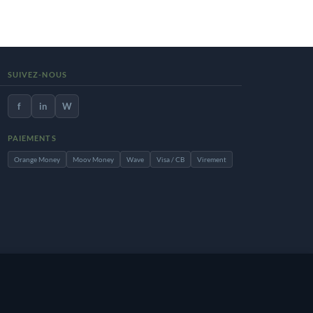
SUIVEZ-NOUS
f
in
W
PAIEMENTS
Orange Money
Moov Money
Wave
Visa / CB
Virement
site, vous acceptez notre
Accepter