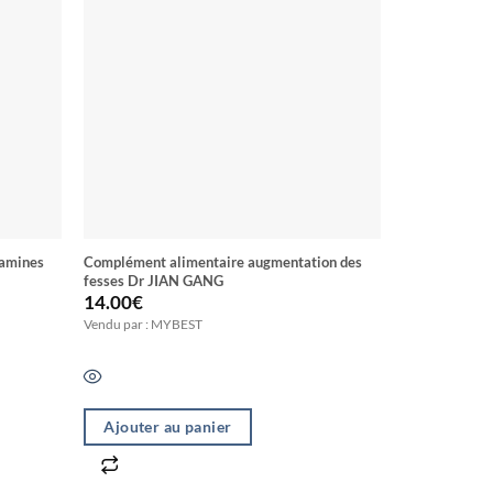
tamines
Complément alimentaire augmentation des
Huile C4 UL
fesses Dr JIAN GANG
14.00
€
70.15
€
Vendu par : MYBEST
Vendu par : M
Ajouter au panier
Ajouter a