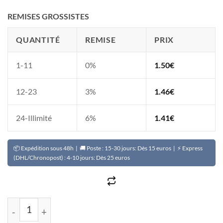
REMISES GROSSISTES
QUANTITÉ
REMISE
PRIX
1-11
0%
1.50
€
12-23
3%
1.46
€
24-Illimité
6%
1.41
€
📦 Expédition sous 48h | 🚚 Poste : 15-30 jours: Dès 15 euros | ⚡ Express
(DHL/Chronopost) : 4-10 jours: Dès 25 euros
quantité de Sérum LIGHT UP vita-clariant enrichi en vit