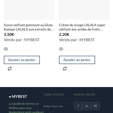
Savon unifiant gommant au Gluta
Crème de visage LALALA super
Kojique LALALA aux extraits de
unifiant aux acides de fruits
plantes et de poudre d’Abricot
collagène et vitamine C & E
3.50
€
2.20
€
Vendu par : MYBEST
Vendu par : MYBEST
Ajouter au panier
Ajouter au panier
LIENS UTILES
SUIVEZ-NOUS
● MYBEST
La Qualite du Service, Le
f
in
W
● Voir tous nos
Meilleur pour vous.
Marketplace multi-vendeurs