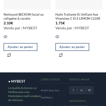
Nettoyant BECKON facial au
Huile Traitante Et Unifiant Aux
collagène & carotte
Vitamines C Et E LEMON CLEAR
2.10
€
1.75
€
Vendu par : MYBEST
Vendu par : MYBEST
Ajouter au panier
Ajouter au panier
LIENS UTILES
SUIVEZ-NOUS
● MYBEST
La Qualite du Service, Le
f
in
W
● Voir tous nos
Meilleur pour vous.
Marketplace multi-vendeurs
vendeurs
de reference.
PAIEMENTS