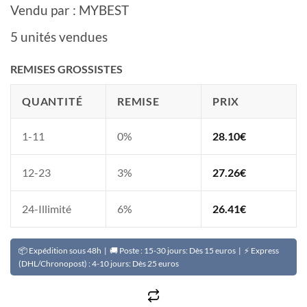
Vendu par : MYBEST
5 unités vendues
REMISES GROSSISTES
QUANTITÉ
REMISE
PRIX
1-11
0%
28.10
€
12-23
3%
27.26
€
24-Illimité
6%
26.41
€
📦 Expédition sous 48h | 🚚 Poste : 15-30 jours: Dès 15 euros | ⚡ Express
(DHL/Chronopost) : 4-10 jours: Dès 25 euros