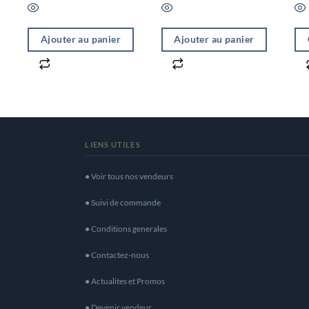
Ajouter au panier
Ajouter au panier
LIENS UTILES
● Voir tous nos vendeurs
● Suivi de commande
● Conditions generales
● Contactez-nous
● Actualites et Promos
● Devenir vendeur