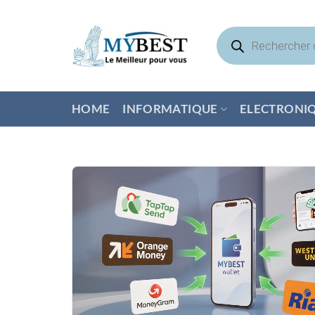
Passer
au
Recherche
de
contenu
produits
HOME
INFORMATIQUE
ELECTRONI