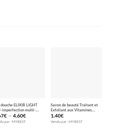
 douche ELIXIR LIGHT
Savon de beauté Traitant et
Lotion rajeuni
i-imperfection multi-
Exfoliant aux Vitamines
adoucissant a
Plage
rifiant 24 heures de
LEMON CLEAR
plantes nature
67
€
–
4.60
€
1.40
€
6.00
€
de
îcheur
du par : MYBEST
Vendu par : MYBEST
Vendu par : M
prix :
2.67€