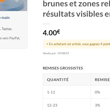
brunes et zones r
résultats visibles 
e main
, Taptap,
4.00
€
ds vers PayPal,
⭐ En achetant cet article, vous gagnez 4 points
Vendu par : MYBEST
REMISES GROSSISTES
QUANTITÉ
REMISE
1-11
0%
12-23
3%