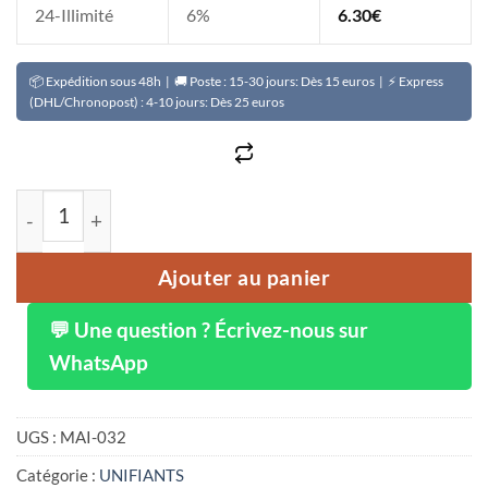
24-Illimité
6%
6.30
€
📦 Expédition sous 48h | 🚚 Poste : 15-30 jours: Dès 15 euros | ⚡ Express
(DHL/Chronopost) : 4-10 jours: Dès 25 euros
quantité de Secret bio anti-âge 3 en 1 au gel d'aloé vé
Ajouter au panier
💬 Une question ? Écrivez-nous sur
WhatsApp
UGS :
MAI-032
Catégorie :
UNIFIANTS