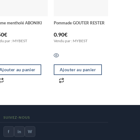
ume mentholé ABONIKI
Pommade GOUTER RESTER
Pierre ponce
50
€
0.90
€
0.90
€
du par : MYBEST
Vendu par : MYBEST
Vendu par : M
Ajouter au panier
Ajouter au panier
Ajouter a
SUIVEZ-NOUS
f
in
W