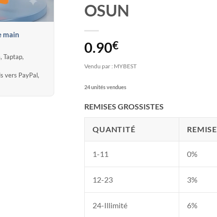
OSUN
e main
0.90
€
, Taptap,
Vendu par : MYBEST
ds vers PayPal,
24 unités vendues
REMISES GROSSISTES
QUANTITÉ
REMISE
1-11
0%
12-23
3%
24-Illimité
6%