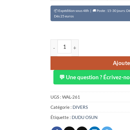
📦 Expédition sous 48h | 🚚 Poste : 15-30 jours: 
Dès 25 euros
quantité de Savon noir tropical n
Ajoute
💬 Une question ? Écrivez-n
UGS :
WAL-261
Catégorie :
DIVERS
Étiquette :
DUDU OSUN