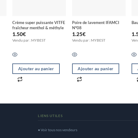
Crème super puissante VITFE
Poire de lavement IFAMCI
Ba
fraîcheur menthol & méthyle
N°08
ux
1.50
€
1.25
€
1.
Vendu par : MYBEST
Vendu par : MYBEST
Ven
Ajouter au panier
Ajouter au panier
LIENS UTILES
● Voir tous nos vendeurs