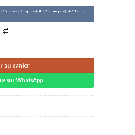
Dès 15 euros | ⚡ Express (DHL/Chronopost) : 4-10 jours:
aturel DUDU-OSUN
r au panier
ous sur WhatsApp