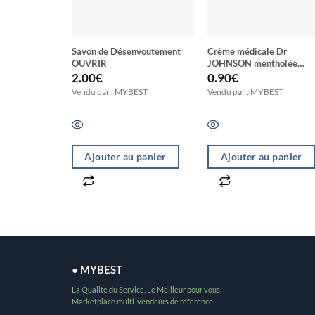
Savon de Désenvoutement
Crème médicale Dr
OUVRIR
JOHNSON mentholée
naturelle super puissant a
2.00
€
0.90
€
extraits d’eucalyptus
Vendu par : MYBEST
Vendu par : MYBEST
Ajouter au panier
Ajouter au panier
● MYBEST
La Qualite du Service, Le Meilleur pour vous.
Marketplace multi-vendeurs de reference.