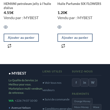
HEMANI petroleum jelly à l’huile
Huile Parfumée SIX FLOWERS
d’olive
4.55
€
1.20
€
Vendu par : MYBEST
Vendu par : MYBEST
Ajouter au panier
Ajouter au panier
LIENS UTILES
SUIVEZ-NOUS
● MYBEST
La Qualite du Service, Le
f
in
W
● Voir tous nos
Meilleur pour vous.
Marketplace multi-vendeurs
vendeurs
de reference.
PAIEMENTS
● Suivi de commande
WA
+226 74 07 10 00
Orange Money
Moov Money
Wave
+
Avenue Nelson
● Conditions generales