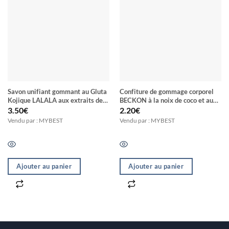
Savon unifiant gommant au Gluta
Confiture de gommage corporel
Kojique LALALA aux extraits de
BECKON à la noix de coco et aux
plantes et de poudre d’Abricot
exfoliants 100% naturels
3.50
€
2.20
€
Vendu par : MYBEST
Vendu par : MYBEST
Ajouter au panier
Ajouter au panier