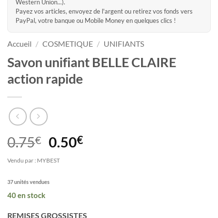
Western Union...).
Payez vos articles, envoyez de l'argent ou retirez vos fonds vers
PayPal, votre banque ou Mobile Money en quelques clics !
Accueil
/
COSMETIQUE
/
UNIFIANTS
Savon unifiant BELLE CLAIRE
action rapide
Le
Le
0.75
€
0.50
€
prix
prix
Vendu par : MYBEST
initial
actuel
était :
est :
37 unités vendues
0.75€.
0.50€.
40 en stock
REMISES GROSSISTES