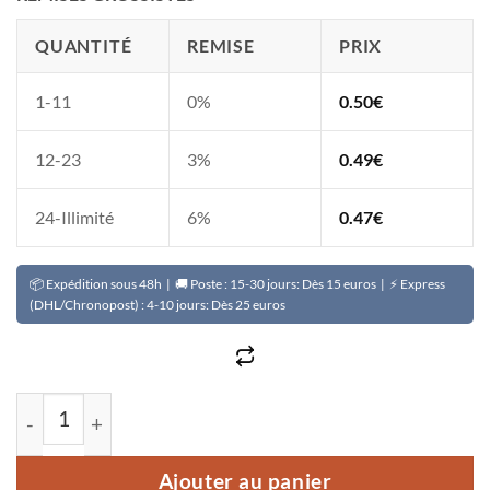
QUANTITÉ
REMISE
PRIX
1-11
0%
0.50
€
12-23
3%
0.49
€
24-Illimité
6%
0.47
€
📦 Expédition sous 48h | 🚚 Poste : 15-30 jours: Dès 15 euros | ⚡ Express
(DHL/Chronopost) : 4-10 jours: Dès 25 euros
quantité de Savon unifiant BELLE CLAIRE action rapide
Ajouter au panier