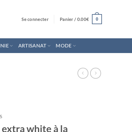
Se connecter
Panier /
0.00
€
0
NIE
ARTISANAT
MODE
S
extra white à la