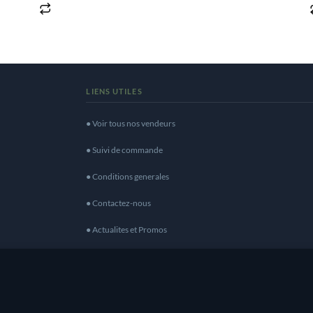
LIENS UTILES
● Voir tous nos vendeurs
● Suivi de commande
● Conditions generales
● Contactez-nous
● Actualites et Promos
● Devenir vendeur
eilleure expérience de navigation. En naviguant sur ce 
Tous droits réservés | Protection données : CNIL N° 1447507