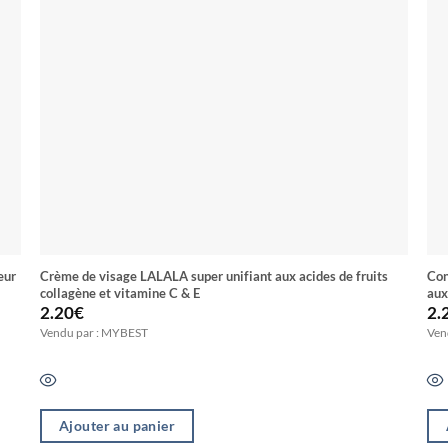
eur
Crème de visage LALALA super unifiant aux acides de fruits
Con
collagène et vitamine C & E
aux
2.20
€
2.
Vendu par : MYBEST
Ven
Ajouter au panier