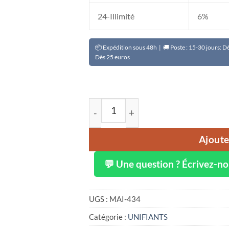
24-Illimité
6%
📦 Expédition sous 48h | 🚚 Poste : 15-30 jours: 
Dès 25 euros
quantité de Savon double kojic extra
Ajoute
💬 Une question ? Écrivez-n
UGS :
MAI-434
Catégorie :
UNIFIANTS