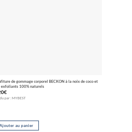
fiture de gommage corporel BECKON à la noix de coco et
Huile unifiant
 exfoliants 100% naturels
20
€
4.00
€
–
7.
du par : MYBEST
Vendu par : M
Ajouter au panier
Choix des