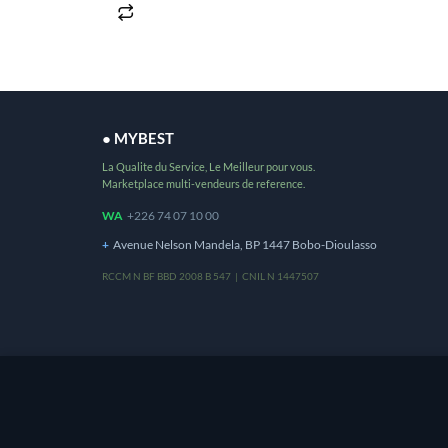
● MYBEST
La Qualite du Service, Le Meilleur pour vous.
Marketplace multi-vendeurs de reference.
WA
+226 74 07 10 00
+
Avenue Nelson Mandela, BP 1447 Bobo-Dioulasso
RCCM N BF BBD 2008 B 547 | CNIL N 1447507
Ce site utilise des cookies pour vous offrir une m
utilisation de cookies.