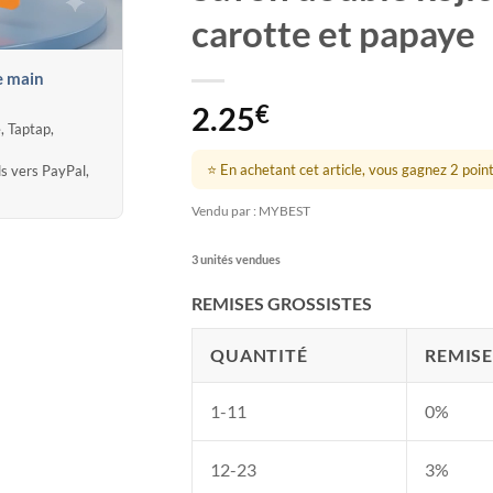
carotte et papaye
e main
2.25
€
, Taptap,
⭐ En achetant cet article, vous gagnez 2 points
ds vers PayPal,
Vendu par : MYBEST
3 unités vendues
REMISES GROSSISTES
QUANTITÉ
REMISE
1-11
0%
12-23
3%