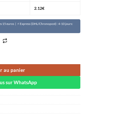
2.12
€
Dès 15 euros | ⚡ Express (DHL/Chronopost) : 4-10 jours:
 white à la carotte et papaye
r au panier
ous sur WhatsApp