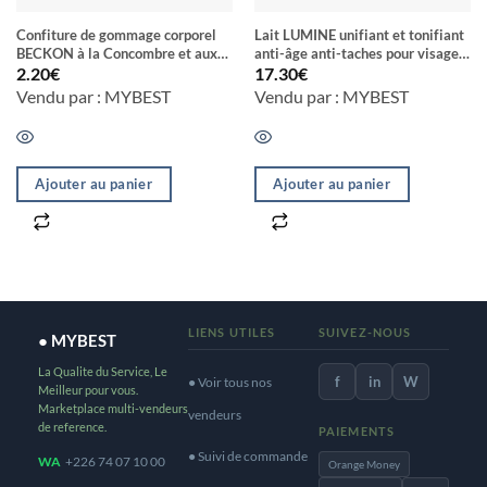
Confiture de gommage corporel
Lait LUMINE unifiant et tonifiant
BECKON à la Concombre et aux
anti-âge anti-taches pour visage
exfoliants 100% Naturels
& corps Half-Cast blanchiment en
2.20
€
17.30
€
7 Jours
Vendu par : MYBEST
Vendu par : MYBEST
Ajouter au panier
Ajouter au panier
LIENS UTILES
SUIVEZ-NOUS
● MYBEST
La Qualite du Service, Le
f
in
W
● Voir tous nos
Meilleur pour vous.
Marketplace multi-vendeurs
vendeurs
de reference.
PAIEMENTS
● Suivi de commande
WA
+226 74 07 10 00
Orange Money