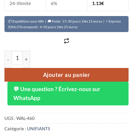
24-Illimité
6%
1.13
€
📦 Expédition sous 48h | 🚚 Poste : 15-30 jours: Dès 15 euros | ⚡ Express
(DHL/Chronopost) : 4-10 jours: Dès 25 euros
quantité de Savon de soin clarifiant ABANA le déménage
Ajouter au panier
💬 Une question ? Écrivez-nous sur
WhatsApp
UGS :
WAL-460
Catégorie :
UNIFIANTS