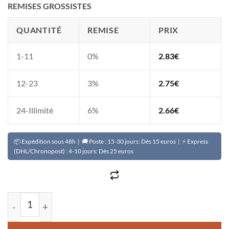
REMISES GROSSISTES
QUANTITÉ
REMISE
PRIX
1-11
0%
2.83
€
12-23
3%
2.75
€
24-Illimité
6%
2.66
€
📦 Expédition sous 48h | 🚚 Poste : 15-30 jours: Dès 15 euros | ⚡ Express
(DHL/Chronopost) : 4-10 jours: Dès 25 euros
quantité de Savon de désenvoutement GO AWAY EVIL