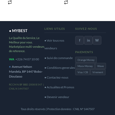
LIENS UTILES
SUIVEZ-NOUS
● MYBEST
La Qualite du Service, Le
f
in
W
● Voir tous nos
Meilleur pour vous.
Marketplace multi-vendeurs
vendeurs
de reference.
PAIEMENTS
● Suivi de commande
WA
+226 74 07 10 00
Orange Money
Moov Money
Wave
+
Avenue Nelson
● Conditions generales
Mandela, BP 1447 Bobo-
Visa / CB
Virement
Dioulasso
● Contactez-nous
RCCM N BF BBD 2008 B 547 |
● Actualites et Promos
CNIL N 1447507
● Devenir vendeur
Tous droits réservés | Protection données : CNIL N° 1447507