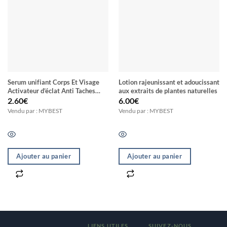
Serum unifiant Corps Et Visage
Lotion rajeunissant et adoucissant
Activateur d’éclat Anti Taches
aux extraits de plantes naturelles
Anti Vergeture Nutrition Intense
2.60
€
6.00
€
Au Glutathione ELIXIR LIGHT
Vendu par : MYBEST
Vendu par : MYBEST
Ajouter au panier
Ajouter au panier
LIENS UTILES
SUIVEZ-NOUS