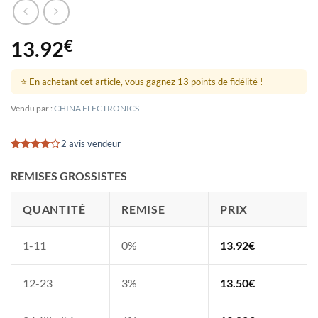
13.92
€
⭐ En achetant cet article, vous gagnez 13 points de fidélité !
Vendu par :
CHINA ELECTRONICS
2 avis vendeur
Noté
2
4
sur 5
REMISES GROSSISTES
basé sur
notations
client
QUANTITÉ
REMISE
PRIX
1-11
0%
13.92
€
12-23
3%
13.50
€