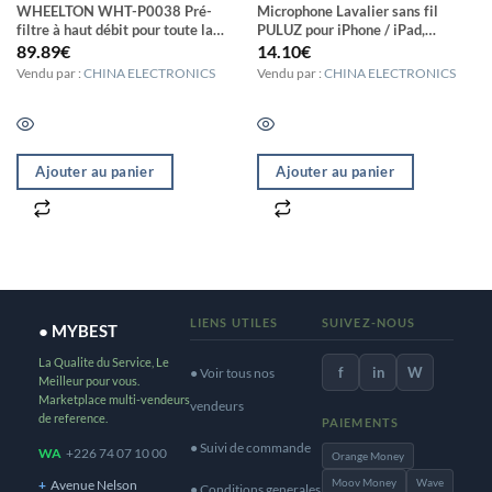
WHEELTON WHT-P0038 Pré-
Microphone Lavalier sans fil
filtre à haut débit pour toute la
PULUZ pour iPhone / iPad,
maison purificateur d’eau central
récepteur 8 broches et
89.89
€
14.10
€
rotatif automatique
microphones doubles (noir) La
Vendu par :
CHINA ELECTRONICS
Vendu par :
CHINA ELECTRONICS
commande du jour avant 6PM
(GMT+8) sera expédiée le même
jour
Ajouter au panier
Ajouter au panier
LIENS UTILES
SUIVEZ-NOUS
● MYBEST
La Qualite du Service, Le
f
in
W
● Voir tous nos
Meilleur pour vous.
Marketplace multi-vendeurs
vendeurs
de reference.
PAIEMENTS
● Suivi de commande
WA
+226 74 07 10 00
Orange Money
Moov Money
Wave
+
Avenue Nelson
● Conditions generales