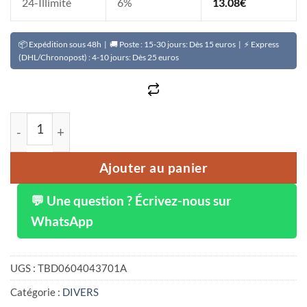
24-Illimité
6%
13.08
€
📦 Expédition sous 48h | 🚚 Poste : 15-30 jours: Dès 15 euros | ⚡ Express
(DHL/Chronopost) : 4-10 jours: Dès 25 euros
quantité de RAF 1000 W presse-agrumes à 2 lames bâton d
Ajouter au panier
💬 Une question ? Écrivez-nous sur
WhatsApp
UGS :
TBD0604043701A
Catégorie :
DIVERS