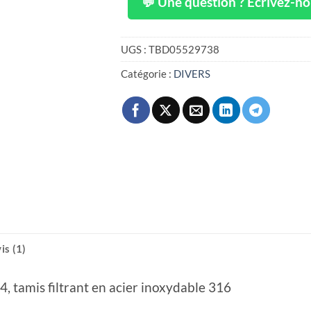
💬 Une question ? Écrivez-n
UGS :
TBD05529738
Catégorie :
DIVERS
is (1)
4, tamis filtrant en acier inoxydable 316