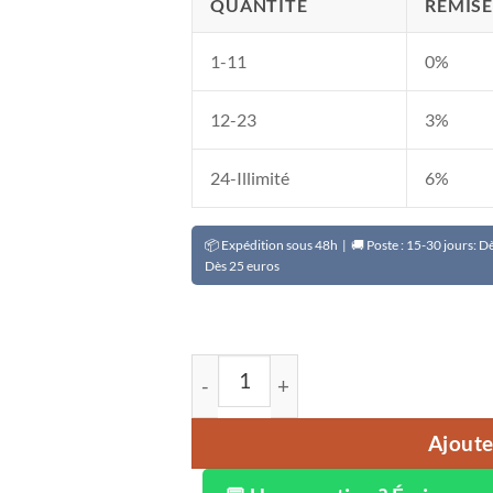
QUANTITÉ
REMISE
1-11
0%
12-23
3%
24-Illimité
6%
📦 Expédition sous 48h | 🚚 Poste : 15-30 jours: 
Dès 25 euros
quantité de Purificateur d'eau centr
Ajoute