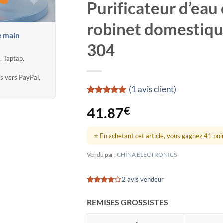
Purificateur d’eau 
robinet domestiqu
e main
304
, Taptap,
ds vers PayPal,
(
1
avis client)
Noté
1
5
sur
41.87
€
5 basé sur
notation
client
⭐ En achetant cet article, vous gagnez 41 point
Vendu par :
CHINA ELECTRONICS
2 avis vendeur
Noté
2
4
sur 5
REMISES GROSSISTES
basé sur
notations
client