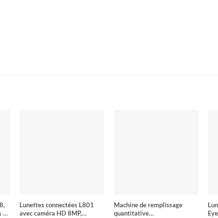
8,
Lunettes connectées L801
Machine de remplissage
Lun
s de
avec caméra HD 8MP,
quantitative
Eye