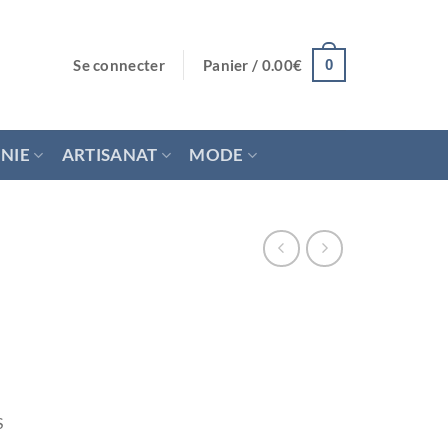
Se connecter
Panier /
0.00
€
0
NIE
ARTISANAT
MODE
S