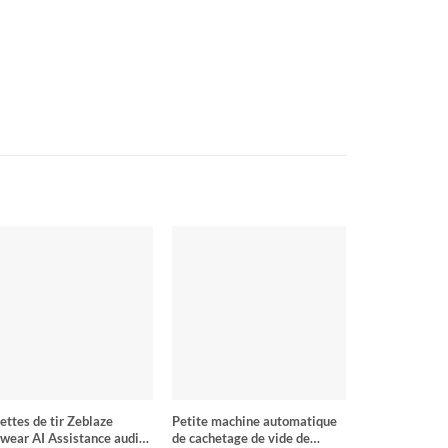
ettes de tir Zeblaze
Petite machine automatique
Machine de c
wear AI Assistance audio
de cachetage de vide de
nourriture de