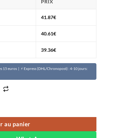
PRIX
41.87
€
40.61
€
39.36
€
Dès 15 euros | ⚡ Express (DHL/Chronopost) : 4-10 jours:
al de l'eau du robinet domestique en acier inoxydable 304
r au panier