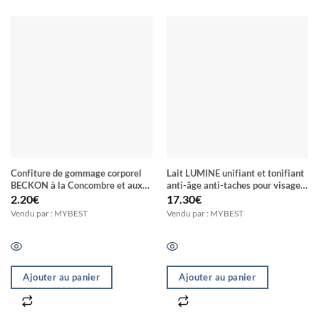
Confiture de gommage corporel
Lait LUMINE unifiant et tonifiant
BECKON à la Concombre et aux
anti-âge anti-taches pour visage
exfoliants 100% Naturels
& corps Half-Cast blanchiment en
2.20
€
17.30
€
7 Jours
Vendu par : MYBEST
Vendu par : MYBEST
Ajouter au panier
Ajouter au panier