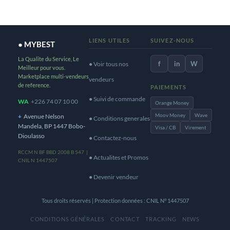
LIENS UTILES
SUIVEZ-NOUS
● MYBEST
La Qualite du Service, Le
f
in
W
● Voir tous nos
Meilleur pour vous.
Marketplace multi-vendeurs
vendeurs
de reference.
PAIEMENTS
● Suivi de commande
WA
+226 74 07 10 00
Orange Money
Moov Money
Wave
+
Avenue Nelson
● Conditions generales
Mandela, BP 1447 Bobo-
Visa / CB
Virement
Dioulasso
● Contactez-nous
RCCM N BF BBD 2008 B 547 |
● Actualites et Promos
CNIL N 1447507
● Devenir vendeur
Tous droits réservés | Protection données : CNIL N° 1447507
CONDITIONS GÉNÉRALES
CONTACT
TRACKING
NEWS