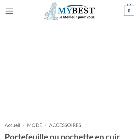
Passer
0
au
contenu
Accueil
/
MODE
/
ACCESSOIRES
Portefeuille ou pochette en cuir