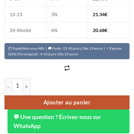
12-23
3%
21.34
€
24-Illimité
6%
20.68
€
📦 Expédition sous 48h | 🚚 Poste : 15-30 jours: Dès 15 euros | ⚡ Express
(DHL/Chronopost) : 4-10 jours: Dès 25 euros
quantité de Portefeuille ou pochette en cuir BOUBA C
Ajouter au panier
💬 Une question ? Écrivez-nous sur
WhatsApp