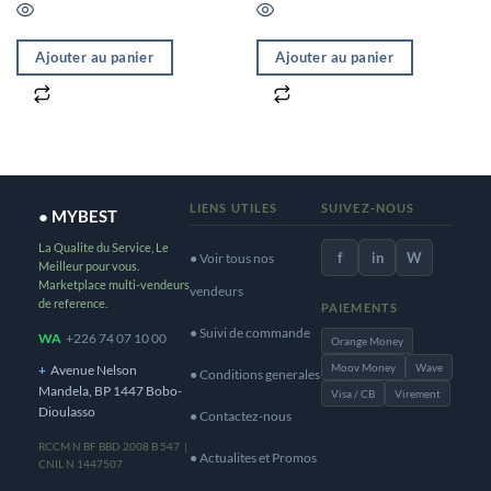
14.00€.
7.00€.
Ajouter au panier
Ajouter au panier
LIENS UTILES
SUIVEZ-NOUS
● MYBEST
La Qualite du Service, Le
f
in
W
● Voir tous nos
Meilleur pour vous.
Marketplace multi-vendeurs
vendeurs
de reference.
PAIEMENTS
● Suivi de commande
WA
+226 74 07 10 00
Orange Money
Moov Money
Wave
+
Avenue Nelson
● Conditions generales
Mandela, BP 1447 Bobo-
Visa / CB
Virement
Dioulasso
● Contactez-nous
RCCM N BF BBD 2008 B 547 |
● Actualites et Promos
CNIL N 1447507