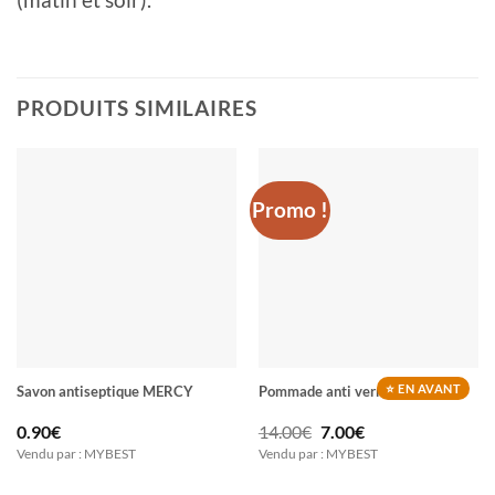
PRODUITS SIMILAIRES
Promo !
⭐ EN AVANT
Savon antiseptique MERCY
Pommade anti verrues EELHOE
Le
Le
0.90
€
14.00
€
7.00
€
prix
prix
Vendu par : MYBEST
Vendu par : MYBEST
initial
actuel
était :
est :