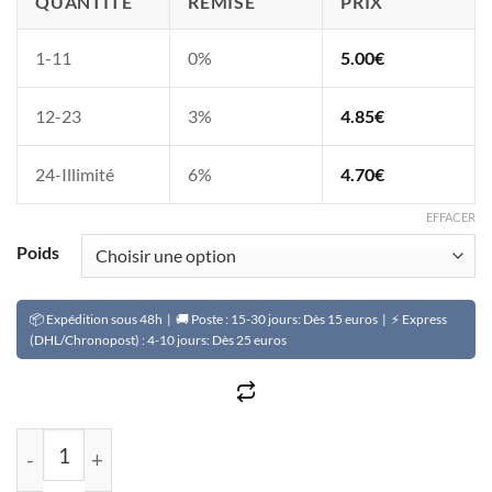
QUANTITÉ
REMISE
PRIX
1-11
0%
5.00
€
12-23
3%
4.85
€
24-Illimité
6%
4.70
€
EFFACER
Poids
📦 Expédition sous 48h | 🚚 Poste : 15-30 jours: Dès 15 euros | ⚡ Express
(DHL/Chronopost) : 4-10 jours: Dès 25 euros
quantité de Poisson fumé séché (mulet)