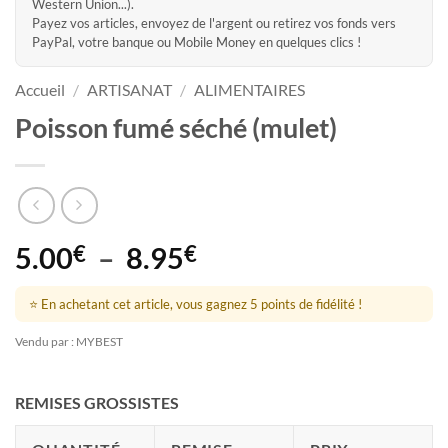
Western Union...).
Payez vos articles, envoyez de l'argent ou retirez vos fonds vers
PayPal, votre banque ou Mobile Money en quelques clics !
Accueil
/
ARTISANAT
/
ALIMENTAIRES
Poisson fumé séché (mulet)
Plage
5.00
€
–
8.95
€
de
prix :
⭐ En achetant cet article, vous gagnez 5 points de fidélité !
5.00€
Vendu par : MYBEST
à
8.95€
REMISES GROSSISTES