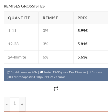
REMISES GROSSISTES
QUANTITÉ
REMISE
PRIX
1-11
0%
5.99
€
12-23
3%
5.81
€
24-Illimité
6%
5.63
€
📦 Expédition sous 48h | 🚚 Poste : 15-30 jours: Dès 15 euros | ⚡ Express
(DHL/Chronopost) : 4-10 jours: Dès 25 euros
quantité de Parfum spirituel concentré ZAIB AHMAR