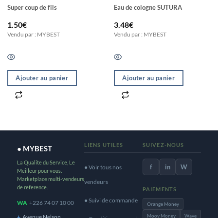
Super coup de fils
Eau de cologne SUTURA
1.50
€
3.48
€
Vendu par : MYBEST
Vendu par : MYBEST
Ajouter au panier
Ajouter au panier
LIENS UTILES
SUIVEZ-NOUS
● MYBEST
La Qualite du Service, Le
f
in
W
● Voir tous nos
Meilleur pour vous.
Marketplace multi-vendeurs
vendeurs
de reference.
PAIEMENTS
● Suivi de commande
WA
+226 74 07 10 00
Orange Money
Moov Money
Wave
+
Avenue Nelson