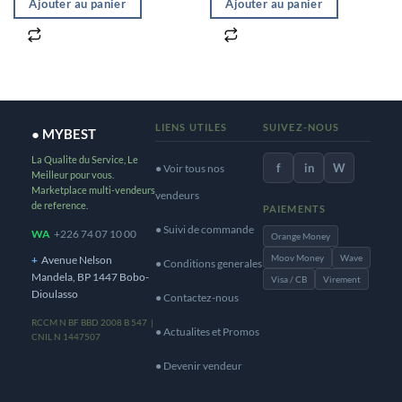
Ajouter au panier
Ajouter au panier
LIENS UTILES
SUIVEZ-NOUS
● MYBEST
La Qualite du Service, Le
f
in
W
● Voir tous nos
Meilleur pour vous.
Marketplace multi-vendeurs
vendeurs
de reference.
PAIEMENTS
● Suivi de commande
WA
+226 74 07 10 00
Orange Money
Moov Money
Wave
+
Avenue Nelson
● Conditions generales
Mandela, BP 1447 Bobo-
Visa / CB
Virement
Dioulasso
● Contactez-nous
RCCM N BF BBD 2008 B 547 |
● Actualites et Promos
CNIL N 1447507
● Devenir vendeur