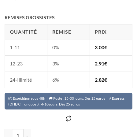
REMISES GROSSISTES
QUANTITÉ
REMISE
PRIX
1-11
0%
3.00
€
12-23
3%
2.91
€
24-Illimité
6%
2.82
€
📦 Expédition sous 48h | 🚚 Poste : 15-30 jours: Dès 15 euros | ⚡ Express
(DHL/Chronopost) : 4-10 jours: Dès 25 euros
quantité de Nettoyant beauté pour le visage FACE FRESH a