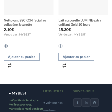
Nettoyant BECKON facial au
Lait corporelle LUMINE extra
collagène & carotte
unifiant Gold 10 jours
2.10
€
15.30
€
Vendu par : MYBEST
Vendu par : MYBEST
Ajouter au panier
Ajouter au panier
LIENS UTILES
SUIVEZ-NOUS
● MYBEST
La Qualite du Service, Le
f
in
W
● Voir tous nos
Meilleur pour vous.
Marketplace multi-vendeurs
vendeurs