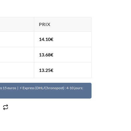
PRIX
14.10
€
13.68
€
13.25
€
Dès 15 euros | ⚡ Express (DHL/Chronopost) : 4-10 jours:
ns fil PULUZ pour iPhone / iPad, récepteur 8 broches et m