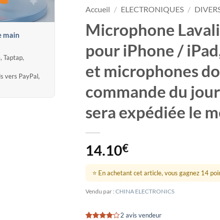
Accueil
/
ELECTRONIQUES
/
DIVER
Microphone Lavali
e main
pour iPhone / iPad
, Taptap,
et microphones dou
ds vers PayPal,
commande du jour
sera expédiée le 
14.10
€
⭐ En achetant cet article, vous gagnez 14 point
Vendu par :
CHINA ELECTRONICS
2 avis vendeur