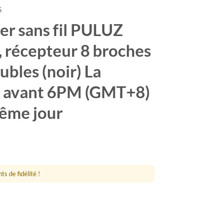
S
er sans fil PULUZ
, récepteur 8 broches
bles (noir) La
 avant 6PM (GMT+8)
même jour
s de fidélité !