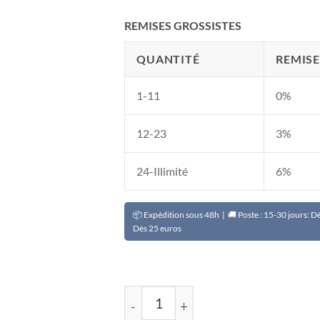
Noté
2
4
sur 5
REMISES GROSSISTES
basé sur
notations
client
QUANTITÉ
REMISE
1-11
0%
12-23
3%
24-Illimité
6%
📦 Expédition sous 48h | 🚚 Poste : 15-30 jours: 
Dès 25 euros
quantité de Microphone Lavalier sa