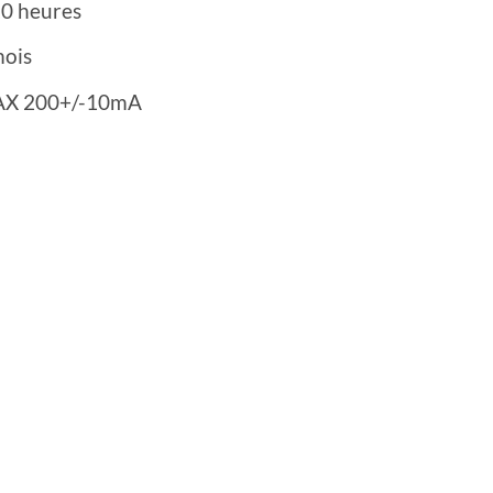
10 heures
mois
MAX 200+/-10mA