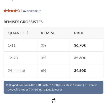
2 avis vendeur
Noté
2
4
sur 5
REMISES GROSSISTES
basé sur
notations
client
QUANTITÉ
REMISE
PRIX
1-11
0%
36.70
€
12-23
3%
35.60
€
24-Illimité
6%
34.50
€
📦 Expédition sous 48h | 🚚 Poste : 15-30 jours: Dès 15 euros | ⚡ Express
(DHL/Chronopost) : 4-10 jours: Dès 25 euros