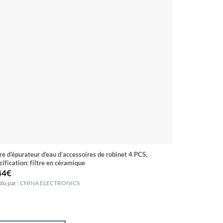
tre d’épurateur d’eau d’accessoires de robinet 4 PCS,
Fiche de fuite
cification: filtre en céramique
rebondissant)
44
€
2.56
€
du par :
CHINA ELECTRONICS
Vendu par :
CHI