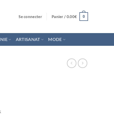
Se connecter
Panier /
0.00
€
0
NIE
ARTISANAT
MODE
S