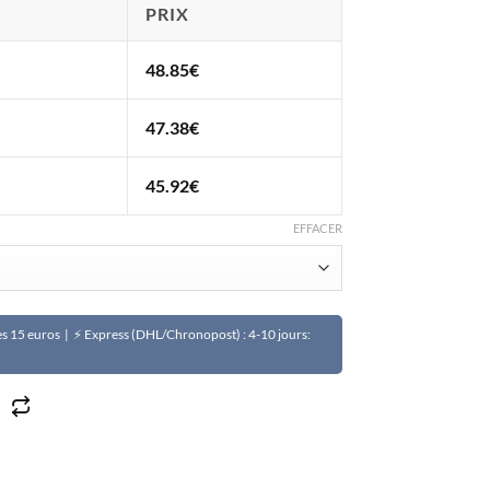
PRIX
48.85
€
47.38
€
45.92
€
EFFACER
Dès 15 euros | ⚡ Express (DHL/Chronopost) : 4-10 jours:
2 avec caméra HD 8 MP, enregistrement vidéo, transmission W