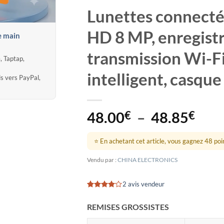
Lunettes connecté
HD 8 MP, enregist
e main
transmission Wi-Fi
, Taptap,
intelligent, casque
ds vers PayPal,
Plag
48.00
€
–
48.85
€
de
prix 
⭐ En achetant cet article, vous gagnez 48 point
48.
Vendu par :
CHINA ELECTRONICS
à
48.
2 avis vendeur
Noté
2
4
sur 5
REMISES GROSSISTES
basé sur
notations
client