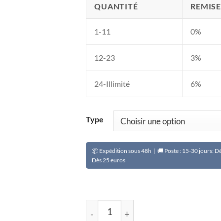
QUANTITÉ
REMISE
1-11
0%
12-23
3%
24-Illimité
6%
Type
📦 Expédition sous 48h | 🚚 Poste : 15-30 jours: 
Dès 25 euros
quantité de Lunettes connectées L80