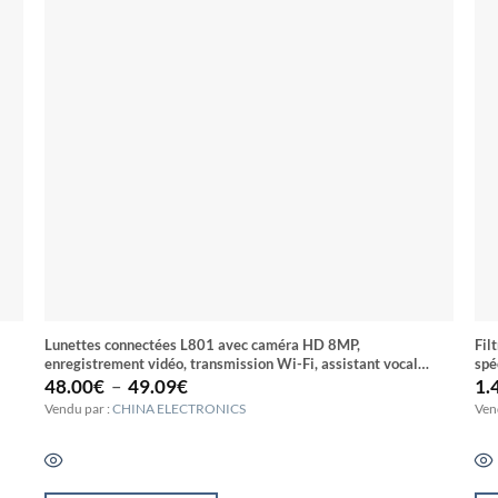
Lunettes connectées L801 avec caméra HD 8MP,
Fil
enregistrement vidéo, transmission Wi-Fi, assistant vocal
spé
Plage
intelligent, casque portable intelligent
48.00
€
–
49.09
€
1.
de
Vendu par :
CHINA ELECTRONICS
Ven
prix :
48.00€
à
49.09€