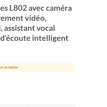
es L802 avec caméra
rement vidéo,
, assistant vocal
 d’écoute intelligent
e
:
s de fidélité !
00€
85€