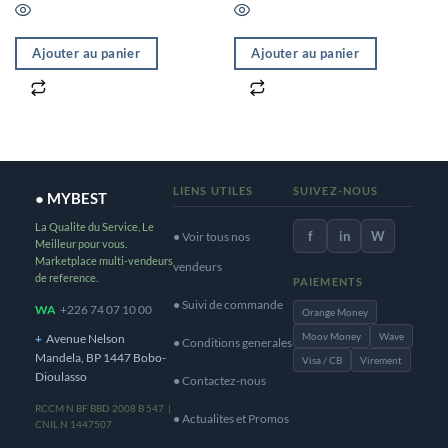
Ajouter au panier
Ajouter au panier
LIENS UTILES
SUIVEZ-NOUS
● MYBEST
La Qualite du Service, Le
f
in
W
● Voir tous nos
Meilleur pour vous.
Marketplace multi-vendeurs
vendeurs
de reference.
PAIEMENTS
● Suivi de commande
WA
+226 74 07 10 00
Orange Money
Moov Money
Wave
+
Avenue Nelson
● Conditions generales
Mandela, BP 1447 Bobo-
Visa / CB
Virement
Dioulasso
● Contactez-nous
RCCM N BF BBD 2008 B 547 |
● Actualites et Promos
CNIL N 1447507