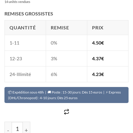
14 unités vendues
REMISES GROSSISTES
QUANTITÉ
REMISE
PRIX
1-11
0%
4.50
€
12-23
3%
4.37
€
24-Illimité
6%
4.23
€
📦 Expédition sous 48h | 🚚 Poste : 15-30 jours: Dès 15 euros | ⚡ Express
(DHL/Chronopost) : 4-10 jours: Dès 25 euros
quantité de Lotion hydratante unifiante à la vitamine C