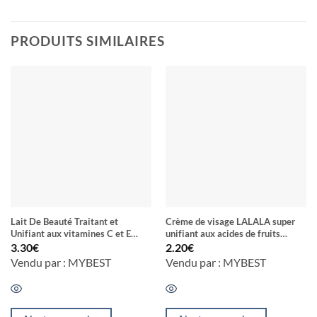
PRODUITS SIMILAIRES
Lait De Beauté Traitant et
Crème de visage LALALA super
Unifiant aux vitamines C et E
unifiant aux acides de fruits
LEMON CLEAR
collagène et vitamine C & E
3.30
€
2.20
€
Vendu par : MYBEST
Vendu par : MYBEST