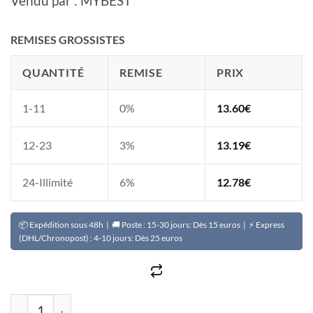
Vendu par : MYBEST
REMISES GROSSISTES
QUANTITÉ
REMISE
PRIX
1-11
0%
13.60
€
12-23
3%
13.19
€
24-Illimité
6%
12.78
€
📦 Expédition sous 48h | 🚚 Poste : 15-30 jours: Dès 15 euros | ⚡ Express
(DHL/Chronopost) : 4-10 jours: Dès 25 euros
quantité de Lotion pour le corps super unifiant au miel 