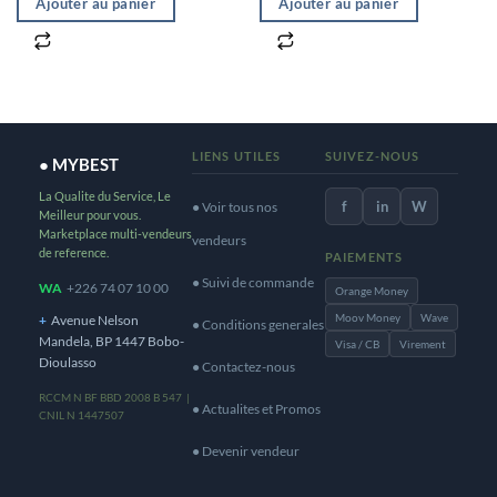
Ajouter au panier
Ajouter au panier
LIENS UTILES
SUIVEZ-NOUS
● MYBEST
La Qualite du Service, Le
f
in
W
● Voir tous nos
Meilleur pour vous.
Marketplace multi-vendeurs
vendeurs
de reference.
PAIEMENTS
● Suivi de commande
WA
+226 74 07 10 00
Orange Money
Moov Money
Wave
+
Avenue Nelson
● Conditions generales
Mandela, BP 1447 Bobo-
Visa / CB
Virement
Dioulasso
● Contactez-nous
RCCM N BF BBD 2008 B 547 |
● Actualites et Promos
CNIL N 1447507
● Devenir vendeur