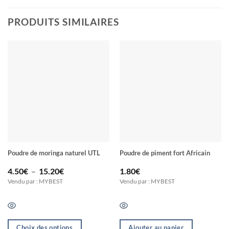
PRODUITS SIMILAIRES
Poudre de moringa naturel UTL
Poudre de piment fort Africain
Plage
4.50
€
–
15.20
€
1.80
€
de
Vendu par : MYBEST
Vendu par : MYBEST
prix :
4.50€
à
15.20€
Choix des options
Ajouter au panier