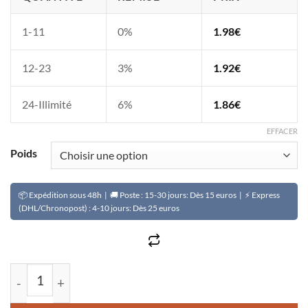
1-11
0%
1.98
€
12-23
3%
1.92
€
24-Illimité
6%
1.86
€
EFFACER
Poids
📦 Expédition sous 48h | 🚚 Poste : 15-30 jours: Dès 15 euros | ⚡ Express
(DHL/Chronopost) : 4-10 jours: Dès 25 euros
quantité de Le haricot Africain ou niébé (Vigna unguicula