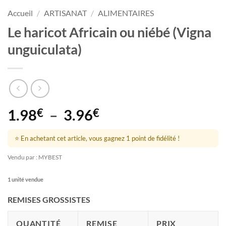
Accueil
/
ARTISANAT
/
ALIMENTAIRES
Le haricot Africain ou niébé (Vigna
unguiculata)
Plage
1.98
€
–
3.96
€
de
prix :
⭐ En achetant cet article, vous gagnez 1 point de fidélité !
1.98€
Vendu par : MYBEST
à
1 unité vendue
3.96€
REMISES GROSSISTES
QUANTITÉ
REMISE
PRIX