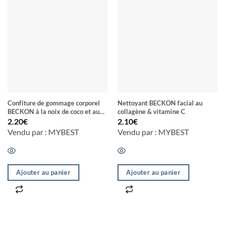
Confiture de gommage corporel
Nettoyant BECKON facial au
BECKON à la noix de coco et aux
collagène & vitamine C
exfoliants 100% naturels
2.20
€
2.10
€
Vendu par : MYBEST
Vendu par : MYBEST
Ajouter au panier
Ajouter au panier