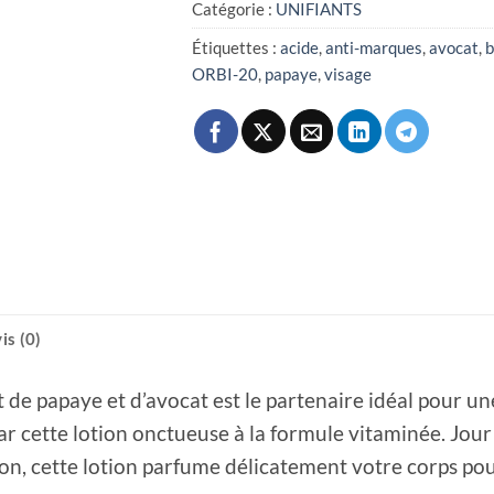
Catégorie :
UNIFIANTS
Étiquettes :
acide
,
anti-marques
,
avocat
,
b
ORBI-20
,
papaye
,
visage
is (0)
it de papaye et d’avocat est le partenaire idéal pour u
r cette lotion onctueuse à la formule vitaminée. Jour 
ion, cette lotion parfume délicatement votre corps po