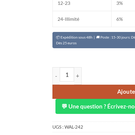
12-23
3%
24-Illimité
6%
📦 Expédition sous 48h | 🚚 Poste : 15-30 jours: 
Dès 25 euros
quantité de Lait corps et visage OR
Ajoute
💬 Une question ? Écrivez-n
UGS :
WAL-242