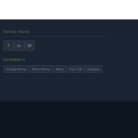
SUIVEZ-NOUS
f
in
W
PAIEMENTS
Orange Money
Moov Money
Wave
Visa / CB
Virement
site, vous acceptez notre
Accepter