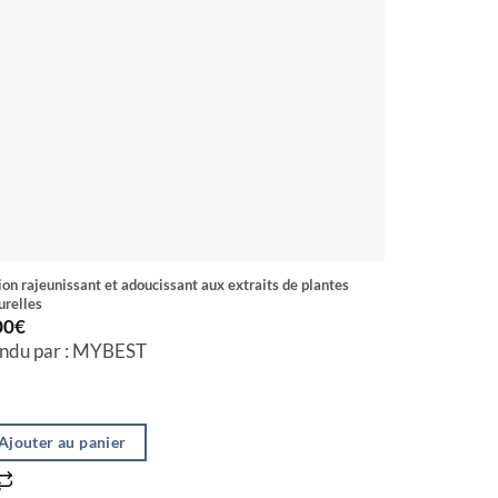
ion rajeunissant et adoucissant aux extraits de plantes
Lait De Beauté
urelles
LEMON CLEA
00
€
3.30
€
ndu par : MYBEST
Vendu par
Ajouter au panier
Ajouter a