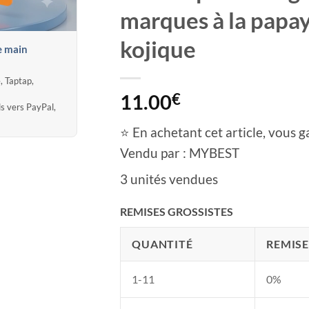
marques à la papay
kojique
e main
, Taptap,
11.00
€
ds vers PayPal,
⭐ En achetant cet article, vous g
Vendu par : MYBEST
3 unités vendues
REMISES GROSSISTES
QUANTITÉ
REMISE
1-11
0%