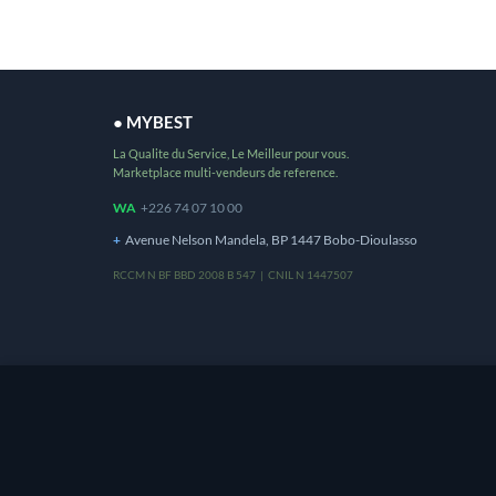
● MYBEST
La Qualite du Service, Le Meilleur pour vous.
Marketplace multi-vendeurs de reference.
WA
+226 74 07 10 00
+
Avenue Nelson Mandela, BP 1447 Bobo-Dioulasso
RCCM N BF BBD 2008 B 547 | CNIL N 1447507
Ce site utilise des cookies pour vous offrir une m
utilisation de cookies.