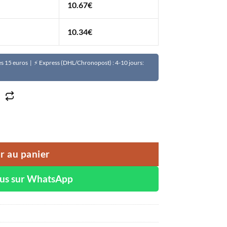
10.67
€
10.34
€
Dès 15 euros | ⚡ Express (DHL/Chronopost) : 4-10 jours:
BI 20 anti-marques à la papaye avocat acide kojique
r au panier
ous sur WhatsApp