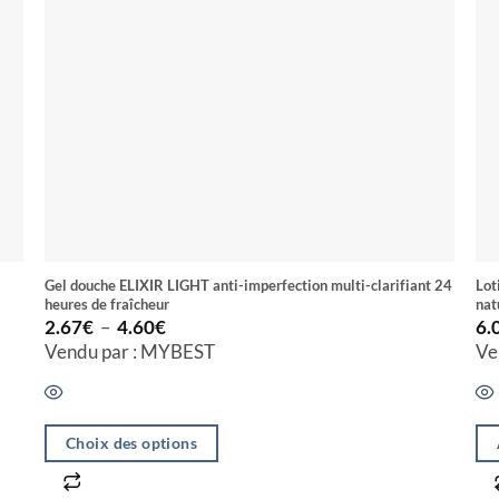
Gel douche ELIXIR LIGHT anti-imperfection multi-clarifiant 24
Lot
heures de fraîcheur
nat
Plage
2.67
€
–
4.60
€
6.
de
Vendu par : MYBEST
Ve
prix :
2.67€
à
4.60€
Choix des options
Ce