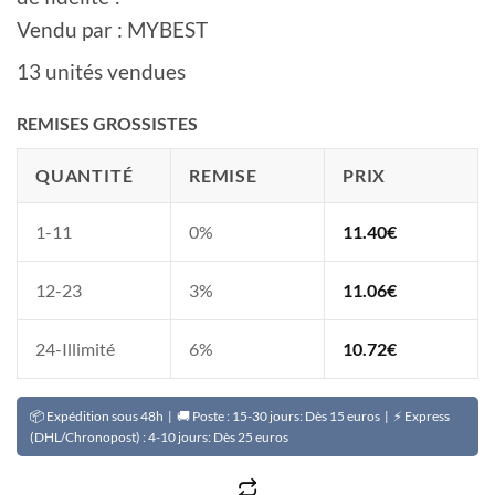
Vendu par : MYBEST
13 unités vendues
REMISES GROSSISTES
QUANTITÉ
REMISE
PRIX
1-11
0%
11.40
€
12-23
3%
11.06
€
24-Illimité
6%
10.72
€
📦 Expédition sous 48h | 🚚 Poste : 15-30 jours: Dès 15 euros | ⚡ Express
(DHL/Chronopost) : 4-10 jours: Dès 25 euros