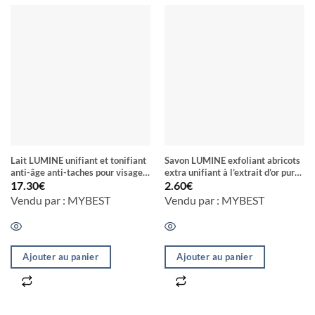
Lait LUMINE unifiant et tonifiant
Savon LUMINE exfoliant abricots
anti-âge anti-taches pour visage
extra unifiant à l’extrait d’or pure
& corps Half-Cast blanchiment en
et de tomate 14 Jours
17.30
€
2.60
€
7 Jours
Vendu par : MYBEST
Vendu par : MYBEST
Ajouter au panier
Ajouter au panier