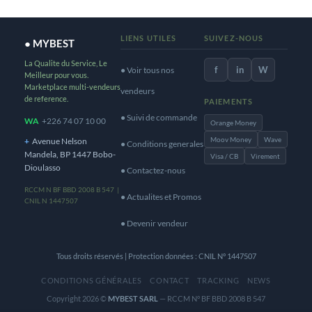
LIENS UTILES
SUIVEZ-NOUS
● MYBEST
La Qualite du Service, Le
f
in
W
● Voir tous nos
Meilleur pour vous.
Marketplace multi-vendeurs
vendeurs
de reference.
PAIEMENTS
● Suivi de commande
WA
+226 74 07 10 00
Orange Money
Moov Money
Wave
+
Avenue Nelson
● Conditions generales
Mandela, BP 1447 Bobo-
Visa / CB
Virement
Dioulasso
● Contactez-nous
RCCM N BF BBD 2008 B 547 |
● Actualites et Promos
CNIL N 1447507
● Devenir vendeur
Tous droits réservés | Protection données : CNIL N° 1447507
CONDITIONS GÉNÉRALES
CONTACT
TRACKING
NEWS
Copyright 2026 ©
MYBEST SARL
— RCCM N° BF BBD 2008 B 547