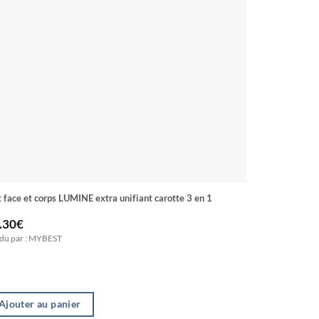
t face et corps LUMINE extra unifiant carotte 3 en 1
Concentré uni
LALALA
.30
€
4.00
€
du par : MYBEST
Vendu par : M
Ajouter au panier
Ajouter a