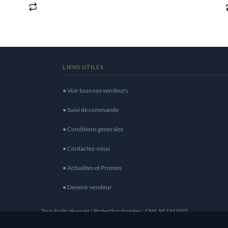
LIENS UTILES
● Voir tous nos vendeurs
● Suivi de commande
● Conditions generales
● Contactez-nous
● Actualites et Promos
● Devenir vendeur
Tous droits réservés | Protection données : CNIL N° 1447507
eilleure expérience de navigation. En naviguant sur ce 