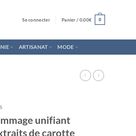
Se connecter
Panier /
0.00
€
0
NIE
ARTISANAT
MODE
S
ommage unifiant
raits de carotte