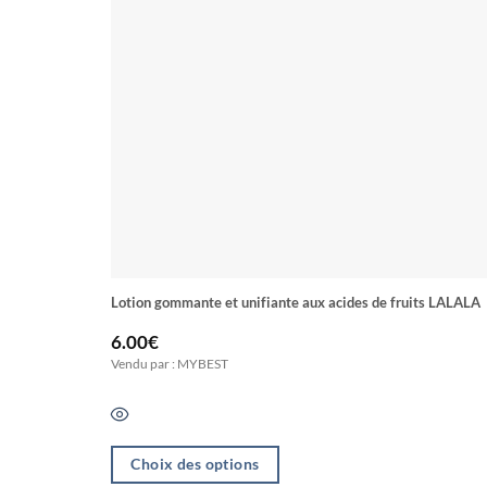
Lotion gommante et unifiante aux acides de fruits LALALA
6.00
€
Vendu par : MYBEST
Choix des options