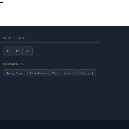
SUIVEZ-NOUS
f
in
W
PAIEMENTS
Orange Money
Moov Money
Wave
Visa / CB
Virement
site, vous acceptez notre