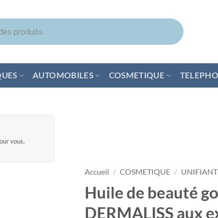
QUES
AUTOMOBILES
COSMETIQUE
TELEPHO
pour vous.
Accueil
/
COSMETIQUE
/
UNIFIANT
Huile de beauté g
DERMALISS aux ext