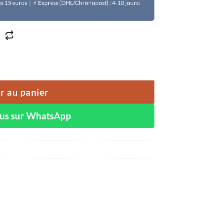
Dès 15 euros | ⚡ Express (DHL/Chronopost) : 4-10 jours:
LISS
r au panier
ous sur WhatsApp