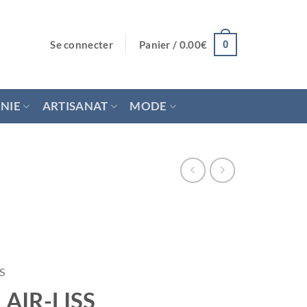
Se connecter
Panier /
0.00
€
0
NIE
ARTISANAT
MODE
S
CLAIR-LISS