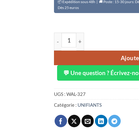
📦 Expédition sous 48h | 🚚 Poste : 15-30 jours: 
Dès 25 euros
quantité de Huile clarifiante CLAIR-
Ajoute
💬 Une question ? Écrivez-n
UGS :
WAL-327
Catégorie :
UNIFIANTS