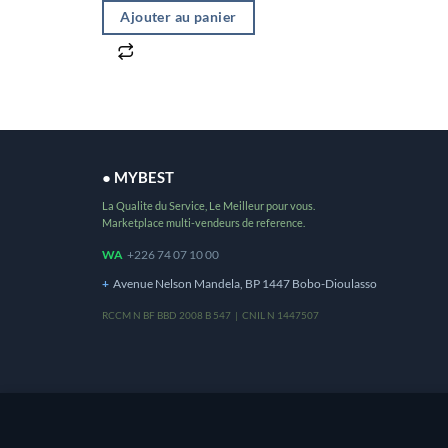
Ajouter au panier
● MYBEST
La Qualite du Service, Le Meilleur pour vous.
Marketplace multi-vendeurs de reference.
WA
+226 74 07 10 00
+
Avenue Nelson Mandela, BP 1447 Bobo-Dioulasso
RCCM N BF BBD 2008 B 547 | CNIL N 1447507
Ce site utilise des cookies pour vous offrir une m