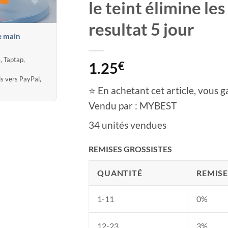
le teint élimine le
resultat 5 jour
e main
, Taptap,
1.25
€
ds vers PayPal,
⭐ En achetant cet article, vous ga
Vendu par : MYBEST
34 unités vendues
REMISES GROSSISTES
QUANTITÉ
REMISE
1-11
0%
12-23
3%