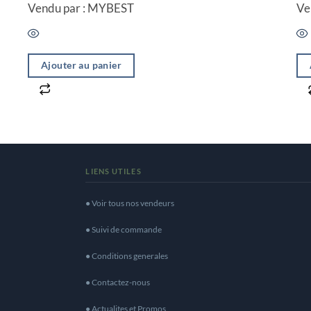
Vendu par : MYBEST
Ve
Ajouter au panier
LIENS UTILES
● Voir tous nos vendeurs
● Suivi de commande
● Conditions generales
● Contactez-nous
● Actualites et Promos