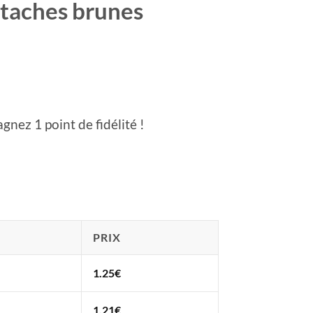
s taches brunes
gnez 1 point de fidélité !
PRIX
1.25
€
1.21
€