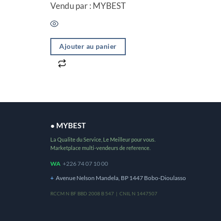
Vendu par : MYBEST
Ajouter au panier
● MYBEST
La Qualite du Service, Le Meilleur pour vous.
Marketplace multi-vendeurs de reference.
WA
+226 74 07 10 00
+
Avenue Nelson Mandela, BP 1447 Bobo-Dioulasso
RCCM N BF BBD 2008 B 547 | CNIL N 1447507