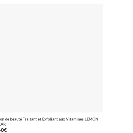
on de beauté Traitant et Exfoliant aux Vitamines LEMON
Sérum LUMINE 
EAR
Neem + Niaci
40
€
7.10
€