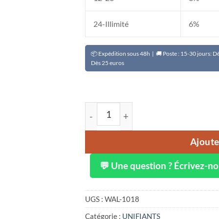
24-Illimité
6%
📦 Expédition sous 48h | 🚚 Poste : 15-30 jours: 
Dès 25 euros
quantité de Huile clarifiant PRETTY 
Ajoute
💬 Une question ? Écrivez-n
UGS :
WAL-1018
Catégorie :
UNIFIANTS