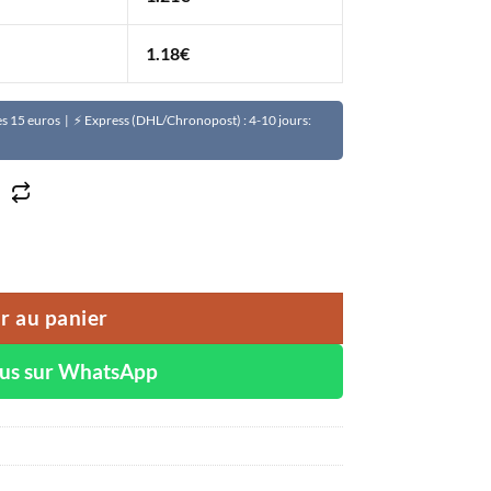
1.18
€
Dès 15 euros | ⚡ Express (DHL/Chronopost) : 4-10 jours:
WHITE unifie le teint élimine les taches brunes resultat 5 j
r au panier
ous sur WhatsApp