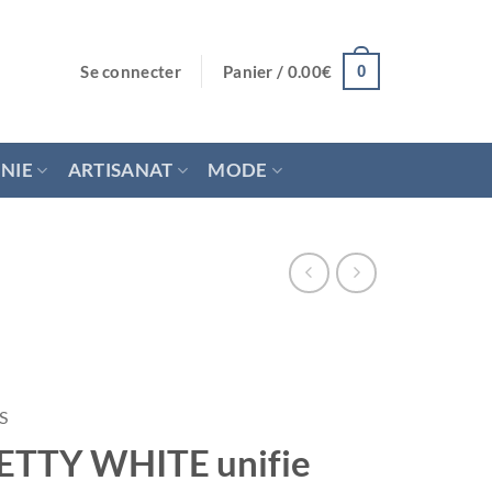
Se connecter
Panier /
0.00
€
0
NIE
ARTISANAT
MODE
S
PRETTY WHITE unifie