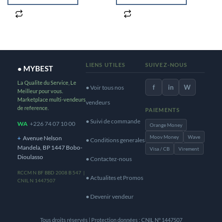
LIENS UTILES
SUIVEZ-NOUS
● MYBEST
La Qualite du Service, Le
f
in
W
● Voir tous nos
Meilleur pour vous.
Marketplace multi-vendeurs
vendeurs
de reference.
PAIEMENTS
● Suivi de commande
WA
+226 74 07 10 00
Orange Money
Moov Money
Wave
+
Avenue Nelson
● Conditions generales
Mandela, BP 1447 Bobo-
Visa / CB
Virement
Dioulasso
● Contactez-nous
RCCM N BF BBD 2008 B 547 |
● Actualites et Promos
CNIL N 1447507
● Devenir vendeur
Tous droits réservés | Protection données : CNIL N° 1447507