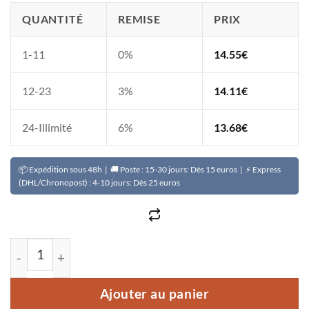
QUANTITÉ
REMISE
PRIX
1-11
0%
14.55
€
12-23
3%
14.11
€
24-Illimité
6%
13.68
€
📦 Expédition sous 48h | 🚚 Poste : 15-30 jours: Dès 15 euros | ⚡ Express
(DHL/Chronopost) : 4-10 jours: Dès 25 euros
quantité de Ginseng THERENCE NATURE
Ajouter au panier