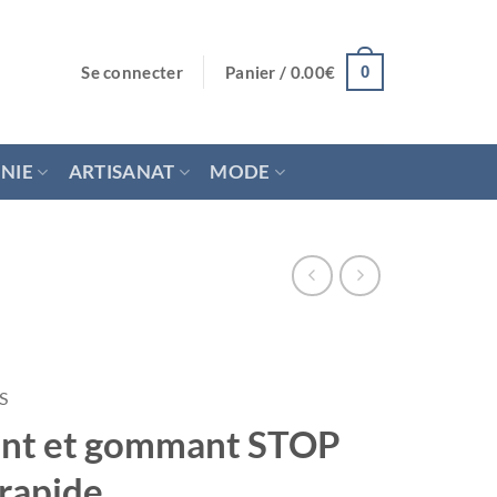
Se connecter
Panier /
0.00
€
0
NIE
ARTISANAT
MODE
S
iant et gommant STOP
rapide