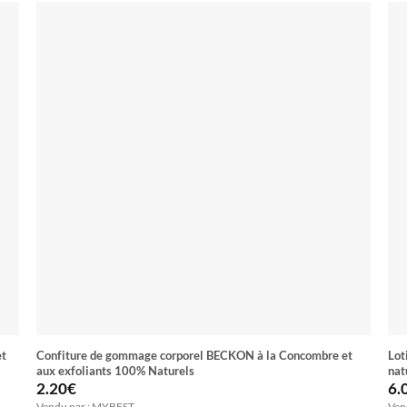
et
Confiture de gommage corporel BECKON à la Concombre et
Lot
aux exfoliants 100% Naturels
nat
2.20
€
6.
Vendu par : MYBEST
Ven