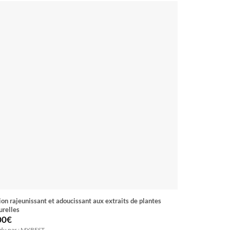
ion rajeunissant et adoucissant aux extraits de plantes
Huile Traitan
urelles
CLEAR
00
€
1.75
€
du par : MYBEST
Vendu par : M