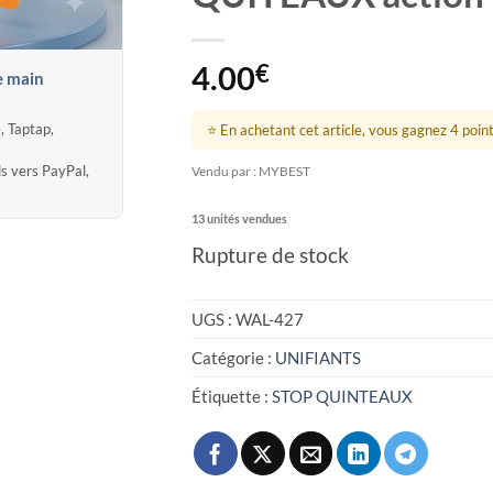
4.00
€
e main
, Taptap,
⭐ En achetant cet article, vous gagnez 4 points
ds vers PayPal,
Vendu par : MYBEST
13 unités vendues
Rupture de stock
UGS :
WAL-427
Catégorie :
UNIFIANTS
Étiquette :
STOP QUINTEAUX