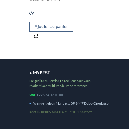
Ajouter au panier
● MYBEST
La Qualite du Service, Le Meilleur pour vous.
Marketplace multi-vendeurs de reference.
WA
+226 74 07 10 00
+
Avenue Nelson Mandela, BP 1447 Bobo-Dioulasso
RCCM N BF BBD 2008 B 547 | CNIL N 1447507