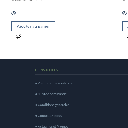
Ajouter au panier
LIENS UTILES
● Voir tous nos vendeurs
● Suivi de commande
● Conditions generales
● Contactez-nous
● Actualites et Promos