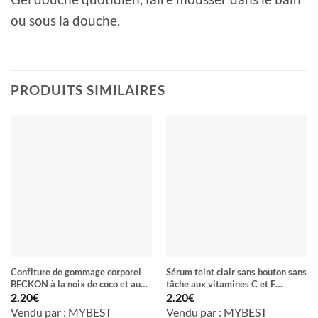
ou sous la douche.
PRODUITS SIMILAIRES
Confiture de gommage corporel
Sérum teint clair sans bouton sans
BECKON à la noix de coco et aux
tâche aux vitamines C et E
exfoliants 100% naturels
LEMON CLEAR
2.20
€
2.20
€
Vendu par : MYBEST
Vendu par : MYBEST