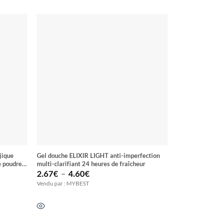
jique
Gel douche ELIXIR LIGHT anti-imperfection
Nettoyant BEC
e poudre
multi-clarifiant 24 heures de fraîcheur
vitamine C
Plage
2.67
€
–
4.60
€
2.10
€
de
Vendu par : MYBEST
Vendu par : M
prix :
2.67€
à
4.60€