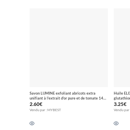
Savon LUMINE exfoliant abricots extra
Huile ELI
unifiant à l’extrait d’or pure et de tomate 14
glutathio
Jours
0% hydro
2.60
€
3.25
€
Vendu par : MYBEST
Vendu par