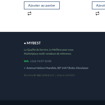
Ajouter au panier
Ajout
● MYBEST
La Qualite du Service, Le Meilleur pour vous.
Marketplace multi-vendeurs de reference.
WA
+226 74 07 10 00
+
Avenue Nelson Mandela, BP 1447 Bobo-Dioulasso
RCCM N BF BBD 2008 B 547 | CNIL N 1447507