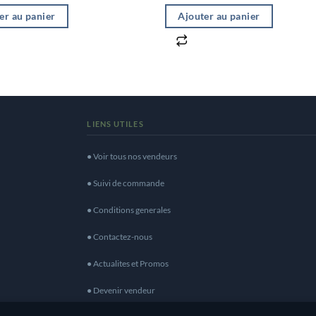
er au panier
Ajouter au panier
LIENS UTILES
● Voir tous nos vendeurs
● Suivi de commande
● Conditions generales
● Contactez-nous
● Actualites et Promos
● Devenir vendeur