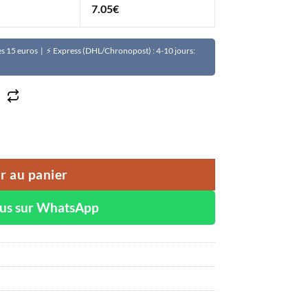
7.05
€
Dès 15 euros | ⚡ Express (DHL/Chronopost) : 4-10 jours:
elle et confiante VEVO ultra adoucissante
r au panier
ous sur WhatsApp