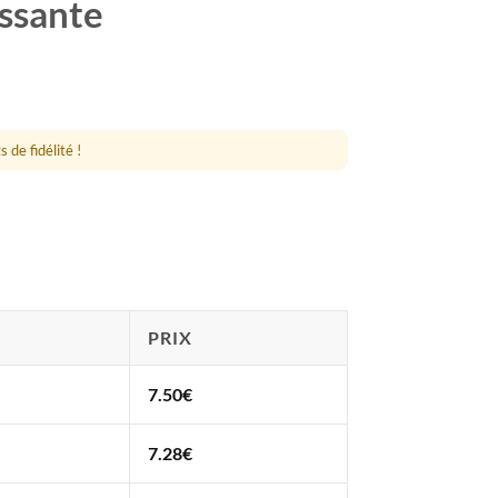
ssante
 de fidélité !
PRIX
7.50
€
7.28
€