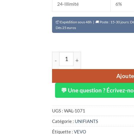
24-Illimité
6%
📦 Expédition sous 48h | 🚚 Poste : 15-30 jours: 
Dès 25 euros
quantité de Gel douche clarifiant b
Ajoute
💬 Une question ? Écrivez-n
UGS :
WAL-1071
Catégorie :
UNIFIANTS
Étiquette :
VEVO