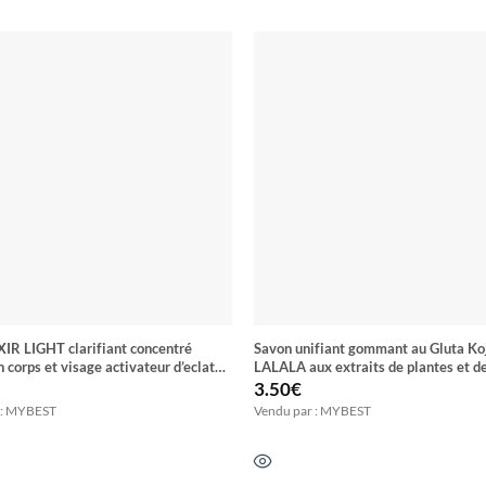
XIR LIGHT clarifiant concentré
Savon unifiant gommant au Gluta Ko
n corps et visage activateur d’eclat
LALALA aux extraits de plantes et d
quinone
d’Abricot
3.50
€
 : MYBEST
Vendu par : MYBEST