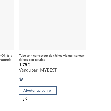
KON à la
Tube soin correcteur de tâches visage-genoux-
Concentré uni
naturels
doigts-cou-coudes
naturelles L
1.75
€
4.00
€
Vendu par : MYBEST
Vendu par
Ajouter au panier
Ajouter a