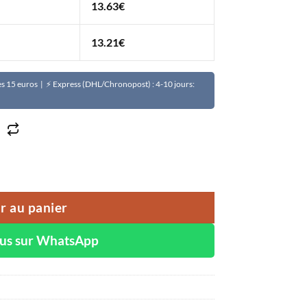
13.63
€
13.21
€
Dès 15 euros | ⚡ Express (DHL/Chronopost) : 4-10 jours:
BROTHERS aux extraits de tomate et glutathione 7 jours
r au panier
ous sur WhatsApp