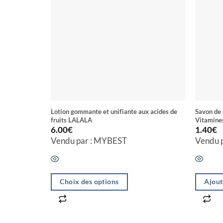
Lotion gommante et unifiante aux acides de
Savon de 
fruits LALALA
Vitamin
6.00
€
1.40
€
Vendu par : MYBEST
Vendu 
Choix des options
Ajout
Ce
produit