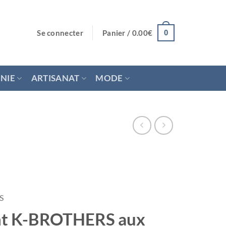
Se connecter
Panier /
0.00
€
0
NIE
ARTISANAT
MODE
S
ant K-BROTHERS aux