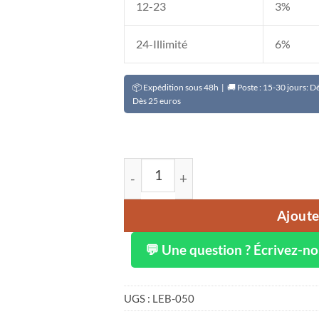
12-23
3%
24-Illimité
6%
📦 Expédition sous 48h | 🚚 Poste : 15-30 jours: 
Dès 25 euros
quantité de Gel douche unifiant K-
Ajoute
💬 Une question ? Écrivez-n
UGS :
LEB-050