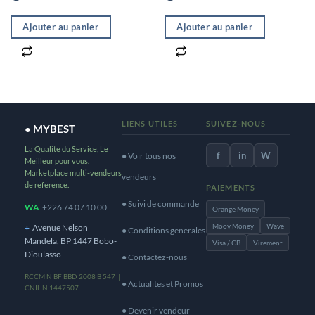
Ajouter au panier
Ajouter au panier
LIENS UTILES
SUIVEZ-NOUS
● MYBEST
La Qualite du Service, Le
f
in
W
● Voir tous nos
Meilleur pour vous.
Marketplace multi-vendeurs
vendeurs
de reference.
PAIEMENTS
● Suivi de commande
WA
+226 74 07 10 00
Orange Money
Moov Money
Wave
+
Avenue Nelson
● Conditions generales
Mandela, BP 1447 Bobo-
Visa / CB
Virement
Dioulasso
● Contactez-nous
RCCM N BF BBD 2008 B 547 |
● Actualites et Promos
CNIL N 1447507
● Devenir vendeur