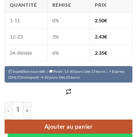
QUANTITÉ
REMISE
PRIX
1-11
0%
2.50
€
12-23
3%
2.43
€
24-Illimité
6%
2.35
€
📦 Expédition sous 48h | 🚚 Poste : 15-30 jours: Dès 15 euros | ⚡ Express
(DHL/Chronopost) : 4-10 jours: Dès 25 euros
quantité de Encens du Niger – Sandal Flex
Ajouter au panier