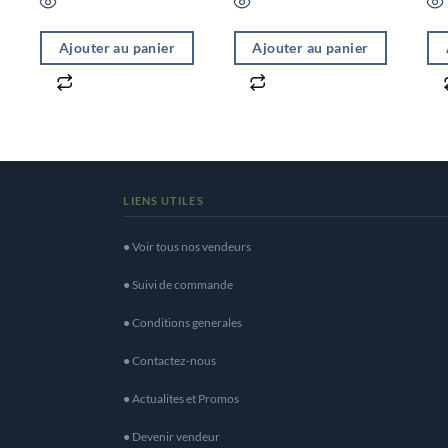
Comprend un distributeur |
Haute solubilité
Ajouter au panier
Ajouter au panier
LIENS UTILES
● Voir tous nos vendeurs
● Suivi de commande
● Conditions generales
● Contactez-nous
● Actualites et Promos
● Devenir vendeur