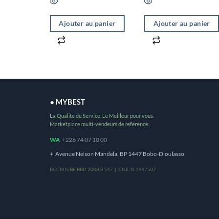
Ajouter au panier
Ajouter au panier
● MYBEST
La Qualite du Service, Le Meilleur pour vous.
Marketplace multi-vendeurs de reference.
WA
+226 74 07 10 00
+
Avenue Nelson Mandela, BP 1447 Bobo-Dioulasso
RCCM N BF BBD 2008 B 547 | CNIL N 1447507