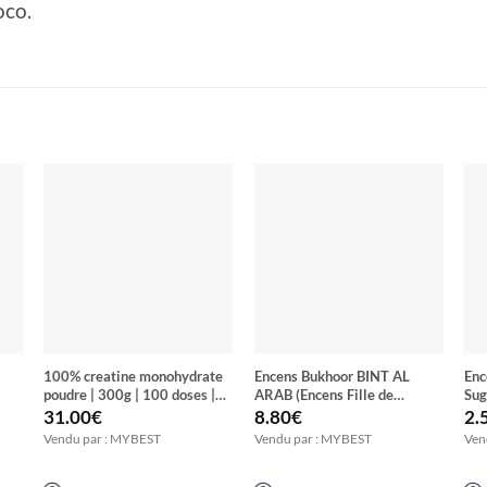
oco.
100% creatine monohydrate
Encens Bukhoor BINT AL
Enc
poudre | 300g | 100 doses |
ARAB (Encens Fille de
Sug
créatine | Non aromatisée |
l’Arabe)
31.00
€
8.80
€
2.
Augmentation des
Vendu par : MYBEST
Vendu par : MYBEST
Ven
performances physiques et de
la force musculaire |