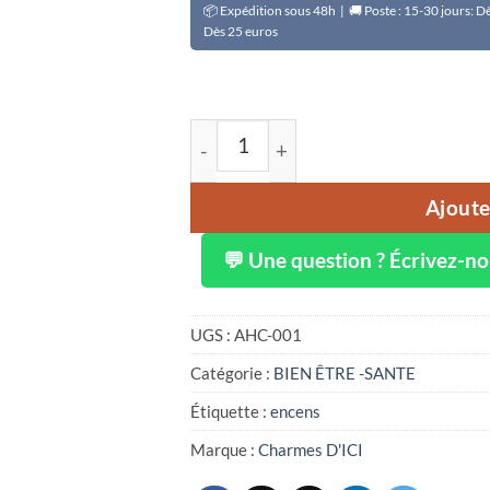
📦 Expédition sous 48h | 🚚 Poste : 15-30 jours: 
Dès 25 euros
quantité de Encens du Niger: CoCo 
Ajoute
💬 Une question ? Écrivez-n
UGS :
AHC-001
Catégorie :
BIEN ÊTRE -SANTE
Étiquette :
encens
Marque :
Charmes D'ICI