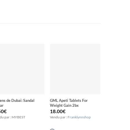
ens de Dubaï: Sandal
GML Apeti Tablets For
Complément a
ar
Weight Gain 2bx
Aloé Berry N
50
€
18.00
€
33.55
€
du par : MYBEST
Vendu par :
Franklynnshop
Vendu par : M