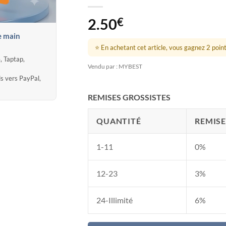
2.50
€
e main
⭐ En achetant cet article, vous gagnez 2 points
, Taptap,
Vendu par : MYBEST
ds vers PayPal,
REMISES GROSSISTES
QUANTITÉ
REMISE
1-11
0%
12-23
3%
24-Illimité
6%