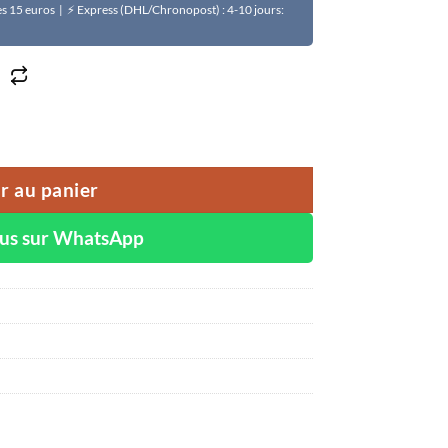
Dès 15 euros | ⚡ Express (DHL/Chronopost) : 4-10 jours:
râpé
r au panier
ous sur WhatsApp