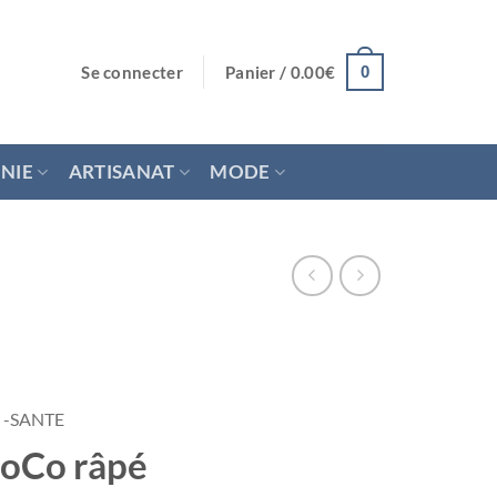
Se connecter
Panier /
0.00
€
0
NIE
ARTISANAT
MODE
 -SANTE
CoCo râpé