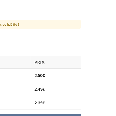
 de fidélité !
PRIX
2.50
€
2.43
€
2.35
€